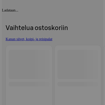
Ladataan...
Vaihtelua ostoskoriin
Kanan siivet, koipi- ja reisipalat
Ohita listaus