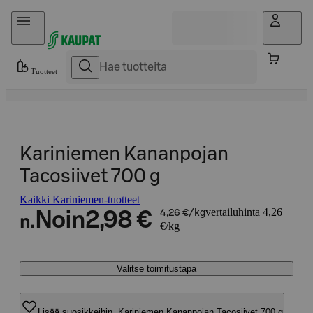
Hyppää sisältöön
Tuotteet
Kariniemen Kananpojan
Tacosiivet 700 g
Kaikki Kariniemen-tuotteet
vertailuhinta 4,26
Noin
2,98 €
4,26 €/kg
n.
€/kg
Valitse toimitustapa
Lisää suosikkeihin, Kariniemen Kananpojan Tacosiivet 700 g