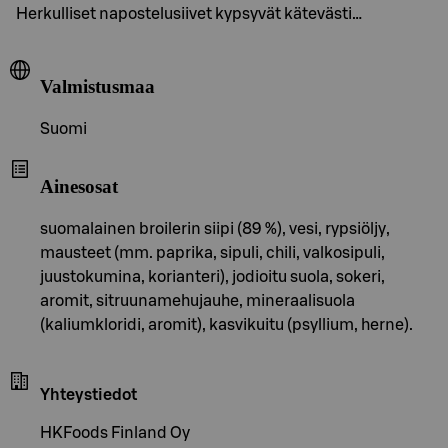
Herkulliset napostelusiivet kypsyvät kätevästi…
Valmistusmaa
Suomi
Ainesosat
suomalainen broilerin siipi (89 %), vesi, rypsiöljy,
mausteet (mm. paprika, sipuli, chili, valkosipuli,
juustokumina, korianteri), jodioitu suola, sokeri,
aromit, sitruunamehujauhe, mineraalisuola
(kaliumkloridi, aromit), kasvikuitu (psyllium, herne).
Yhteystiedot
HKFoods Finland Oy