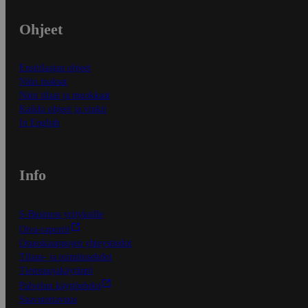
Ohjeet
Ensitilaajan ohjeet
Näin maksat
Näin tilaat ja muokkaat
Kaikki ohjeet ja vinkit
In English
Info
S-Business yrityksille
Oiva-raportit
Osuuskauppojen yhteystiedot
Tilaus- ja toimitusehdot
Tietosuojakäytäntö
Palvelun käyttöehdot
Saavutettavuus