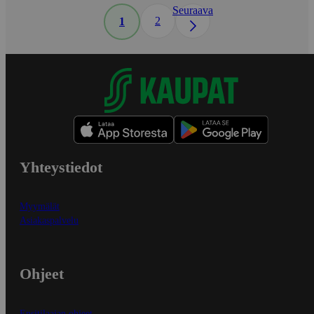
Seuraava
2
1
Yhteystiedot
Myymälät
Asiakaspalvelu
Ohjeet
Ensitilaajan ohjeet