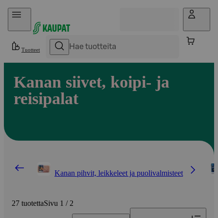
Hyppää sisältöön
Tuotteet
Kanan siivet, koipi- ja
reisipalat
Kanan pihvit, leikkeleet ja puolivalmisteet
27 tuotetta
Sivu 1 / 2