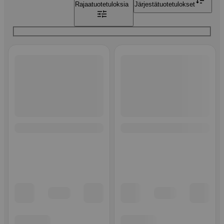
Rajaa
tuotetuloksia
Järjestä
tuotetulokset