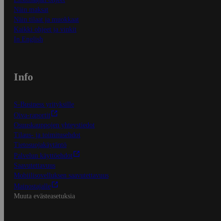
Näin maksat
Näin tilaat ja muokkaat
Kaikki ohjeet ja vinkit
In English
Info
S-Business yrityksille
Oiva-raportit
Osuuskauppojen yhteystiedot
Tilaus- ja toimitusehdot
Tietosuojakäytäntö
Palvelun käyttöehdot
Saavutettavuus
Mobiilisovelluksen saavutettavuus
Mainostajalle
Muuta evästeasetuksia