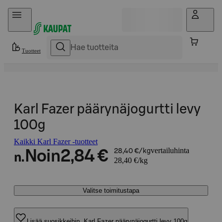
Hyppää sisältöön
Tuotteet
Karl Fazer päärynäjogurtti levy
100g
Kaikki Karl Fazer -tuotteet
vertailuhinta
Noin
2,84 €
28,40 €/kg
n.
28,40 €/kg
Valitse toimitustapa
Lisää suosikkeihin, Karl Fazer päärynäjogurtti levy 100g