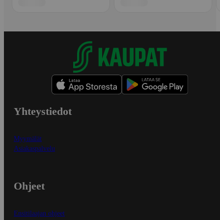
Yhteystiedot
Myymälät
Asiakaspalvelu
Ohjeet
Ensitilaajan ohjeet