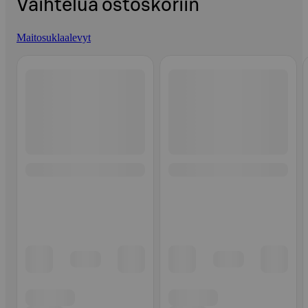
Vaihtelua ostoskoriin
Maitosuklaalevyt
Ohita listaus