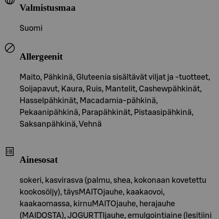
Valmistusmaa
Suomi
Allergeenit
Maito, Pähkinä, Gluteenia sisältävät viljat ja -tuotteet,
Soijapavut, Kaura, Ruis, Mantelit, Cashewpähkinät,
Hasselpähkinät, Macadamia-pähkinä,
Pekaanipähkinä, Parapähkinät, Pistaasipähkinä,
Saksanpähkinä, Vehnä
Ainesosat
sokeri, kasvirasva (palmu, shea, kokonaan kovetettu
kookosöljy), täysMAITOjauhe, kaakaovoi,
kaakaomassa, kirnuMAITOjauhe, herajauhe
(MAIDOSTA), JOGURTTIjauhe, emulgointiaine (lesitiini