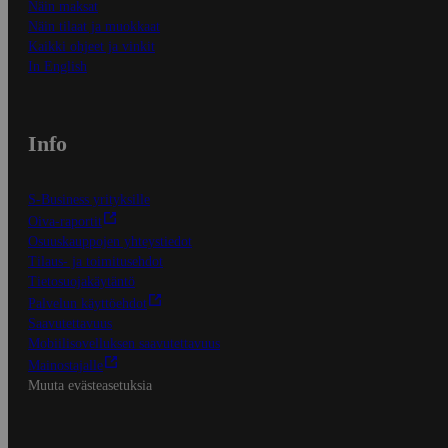
Näin maksat
Näin tilaat ja muokkaat
Kaikki ohjeet ja vinkit
In English
Info
S-Business yrityksille
Oiva-raportit
Osuuskauppojen yhteystiedot
Tilaus- ja toimitusehdot
Tietosuojakäytäntö
Palvelun käyttöehdot
Saavutettavuus
Mobiilisovelluksen saavutettavuus
Mainostajalle
Muuta evästeasetuksia