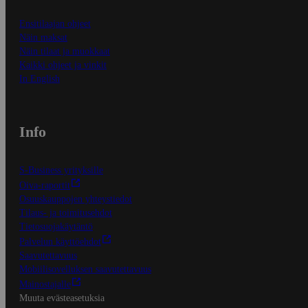
Ensitilaajan ohjeet
Näin maksat
Näin tilaat ja muokkaat
Kaikki ohjeet ja vinkit
In English
Info
S-Business yrityksille
Oiva-raportit
Osuuskauppojen yhteystiedot
Tilaus- ja toimitusehdot
Tietosuojakäytäntö
Palvelun käyttöehdot
Saavutettavuus
Mobiilisovelluksen saavutettavuus
Mainostajalle
Muuta evästeasetuksia