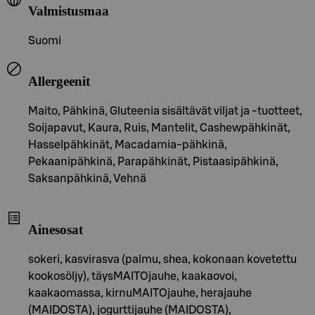
Valmistusmaa
Suomi
Allergeenit
Maito, Pähkinä, Gluteenia sisältävät viljat ja -tuotteet,
Soijapavut, Kaura, Ruis, Mantelit, Cashewpähkinät,
Hasselpähkinät, Macadamia-pähkinä,
Pekaanipähkinä, Parapähkinät, Pistaasipähkinä,
Saksanpähkinä, Vehnä
Ainesosat
sokeri, kasvirasva (palmu, shea, kokonaan kovetettu
kookosöljy), täysMAITOjauhe, kaakaovoi,
kaakaomassa, kirnuMAITOjauhe, herajauhe
(MAIDOSTA), jogurttijauhe (MAIDOSTA),