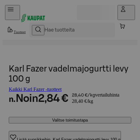
Hyppää sisältöön
Tuotteet
Karl Fazer vadelmajogurtti levy
100 g
Kaikki Karl Fazer -tuotteet
vertailuhinta
Noin
2,84 €
28,40 €/kg
n.
28,40 €/kg
Valitse toimitustapa
Lisää suosikkeihin, Karl Fazer vadelmajogurtti levy 100 g