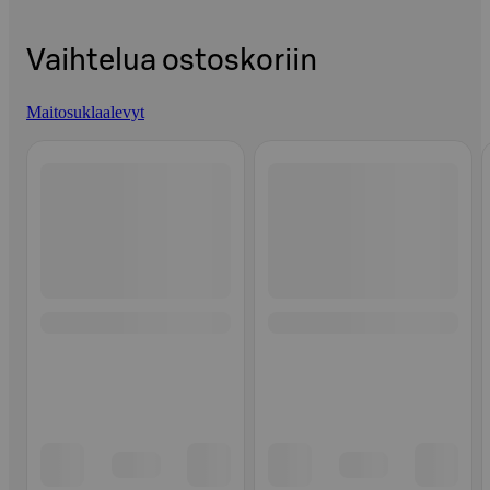
Vaihtelua ostoskoriin
Maitosuklaalevyt
Ohita listaus