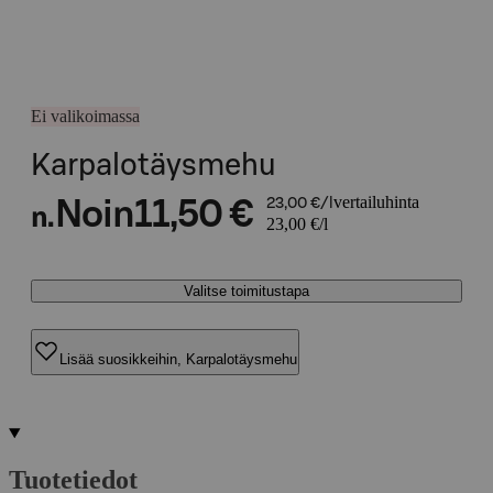
Ei valikoimassa
Karpalotäysmehu
vertailuhinta
Noin
11,50 €
23,00 €/l
n.
23,00 €/l
Valitse toimitustapa
Lisää suosikkeihin, Karpalotäysmehu
Tuotetiedot