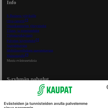
Info
S-Business yrityksille
Oiva-raportit
Osuuskauppojen yhteystiedot
Tilaus- ja toimitusehdot
Tietosuojakäytäntö
Palvelun käyttöehdot
Saavutettavuus
Mobiilisovelluksen saavutettavuus
Mainostajalle
Muuta evästeasetuksia
S-ryhmän palvelut
S-ryhmä
Asiakasomistajuus
Yhteishyvä Ruoka -sovellus