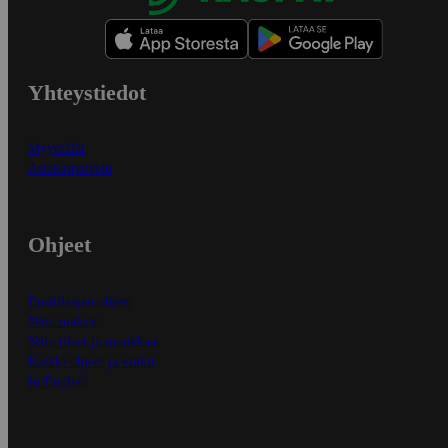
Yhteystiedot
Myymälät
Asiakaspalvelu
Ohjeet
Ensitilaajan ohjeet
Näin maksat
Näin tilaat ja muokkaat
Kaikki ohjeet ja vinkit
In English