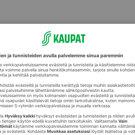
lemme kuitenkin tarkistamaan ainesosat aina myös myyntipakkauksesta.