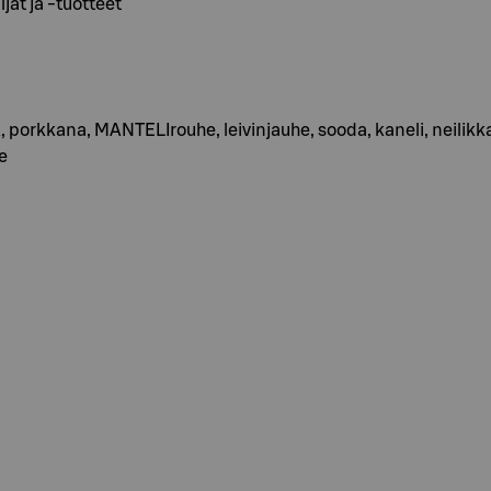
jat ja -tuotteet
 porkkana, MANTELIrouhe, leivinjauhe, sooda, kaneli, neilik
e