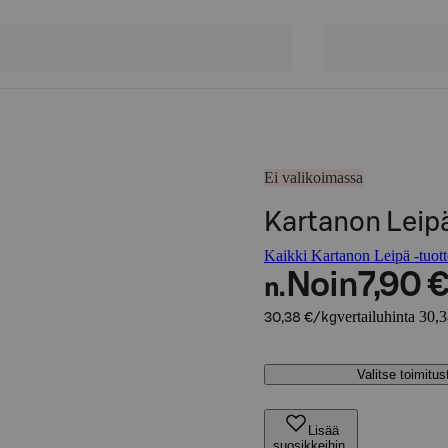
Ei valikoimassa
Kartanon Leip
Kaikki Kartanon Leipä -tuott
Noin
7,90 
n.
vertailuhinta 30,
30,38 €/kg
Valitse toimitu
Lisää
suosikkeihin,