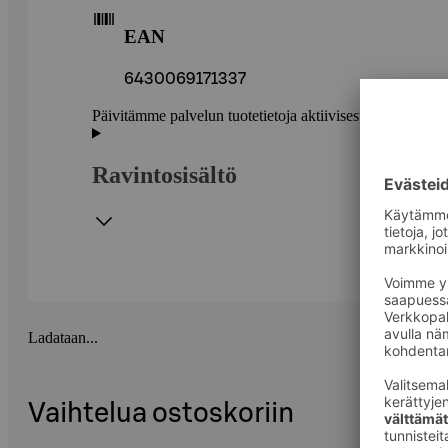
EAN
6430069171337
Päivitämme palvelun tuotetietoja aktiivisesti. Suositte
Ravintosisältö
Ladataan...
Vaihtelua ostoskoriin