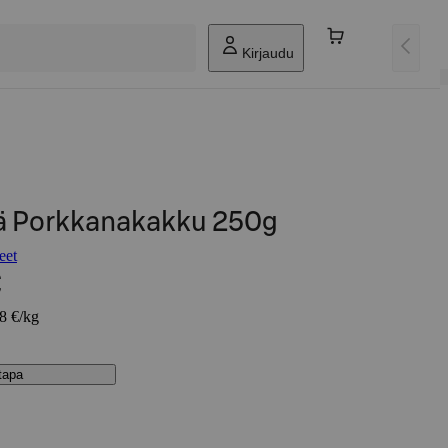
Kirjaudu
ä Porkkanakakku 250g
eet
€
38 €/kg
stapa