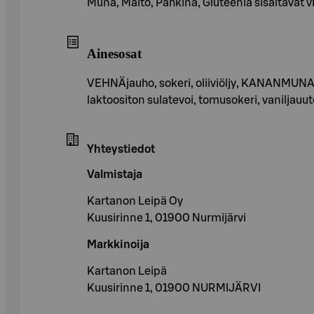
Muna, Maito, Pähkinä, Gluteenia sisältävät vil
Ainesosat
VEHNÄjauho, sokeri, oliiviöljy, KANANMUNA,
laktoositon sulatevoi, tomusokeri, vaniljauut
Yhteystiedot
Valmistaja
Kartanon Leipä Oy
Kuusirinne 1, 01900 Nurmijärvi
Markkinoija
Kartanon Leipä
Kuusirinne 1, 01900 NURMIJÄRVI