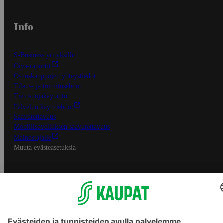
Info
S-Business yrityksille
Oiva-raportit
Osuuskauppojen yhteystiedot
Tilaus- ja toimitusehdot
Tietosuojakäytäntö
Palvelun käyttöehdot
Saavutettavuus
Mobiilisovelluksen saavutettavuus
Mainostajalle
Muuta evästeasetuksia
S-ryhmän palvelut
S-ryhmä