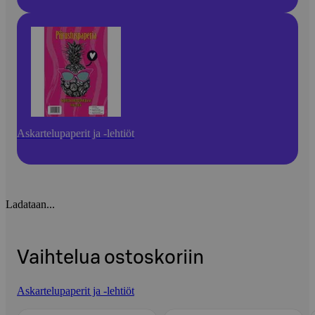
Askartelupaperit ja -lehtiöt
Ladataan...
Vaihtelua ostoskoriin
Askartelupaperit ja -lehtiöt
Ohita listaus