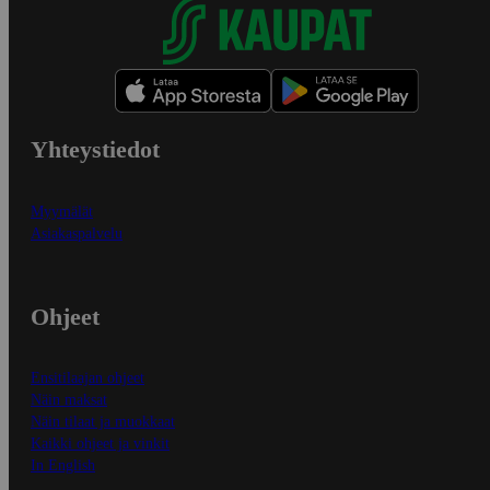
Yhteystiedot
Myymälät
Asiakaspalvelu
Ohjeet
Ensitilaajan ohjeet
Näin maksat
Näin tilaat ja muokkaat
Kaikki ohjeet ja vinkit
In English