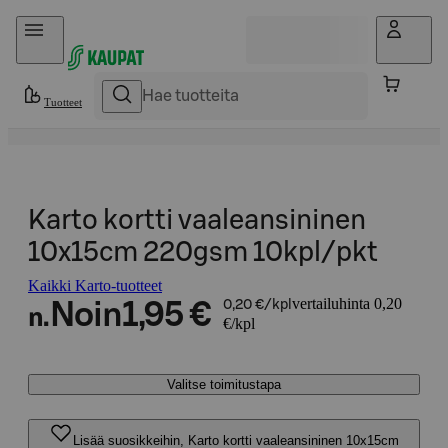
Hyppää sisältöön
Tuotteet
Karto kortti vaaleansininen
10x15cm 220gsm 10kpl/pkt
Kaikki Karto-tuotteet
vertailuhinta 0,20
Noin
1,95 €
0,20 €/kpl
n.
€/kpl
Valitse toimitustapa
Lisää suosikkeihin, Karto kortti vaaleansininen 10x15cm