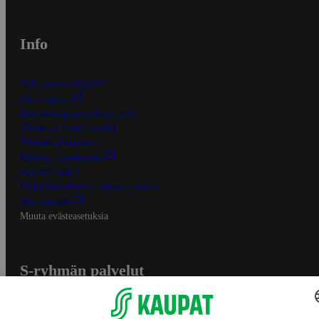
Info
S-Business yrityksille
Oiva-raportit
Osuuskauppojen yhteystiedot
Tilaus- ja toimitusehdot
Tietosuojakäytäntö
Palvelun käyttöehdot
Saavutettavuus
Mobiilisovelluksen saavutettavuus
Mainostajalle
Muuta evästeasetuksia
S-ryhmän palvelut
S-ryhmä