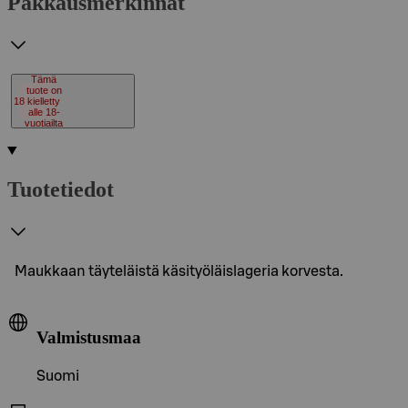
Pakkausmerkinnät
Tämä
tuote on
18
kielletty
alle 18-
vuotiailta
Tuotetiedot
Maukkaan täyteläistä käsityöläislageria korvesta.
Valmistusmaa
Suomi