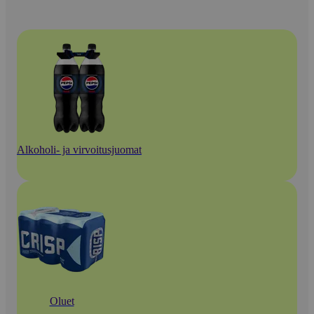
Alkoholi- ja virvoitusjuomat
Oluet