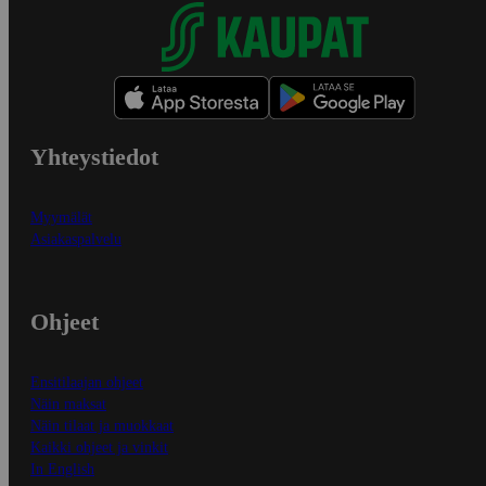
Yhteystiedot
Myymälät
Asiakaspalvelu
Ohjeet
Ensitilaajan ohjeet
Näin maksat
Näin tilaat ja muokkaat
Kaikki ohjeet ja vinkit
In English