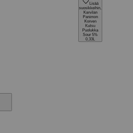
Lisää
suosikkeihin,
Karvilan
Panimon
Korven
Kutsu
Puolukka
Sour 5%
0,33L