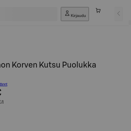
Kirjaudu
mon Korven Kutsu Puolukka
teet
€
/l