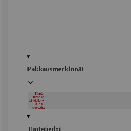
Pakkausmerkinnät
Tämä
tuote on
18
kielletty
alle 18-
vuotiailta
Tuotetiedot