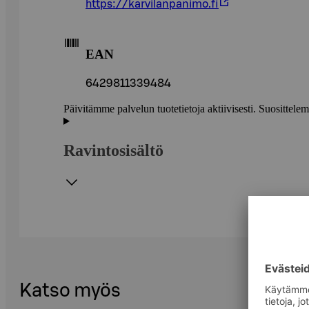
https://karvilanpanimo.fi
EAN
6429811339484
Päivitämme palvelun tuotetietoja aktiivisesti. Suositte
Ravintosisältö
Katso myös