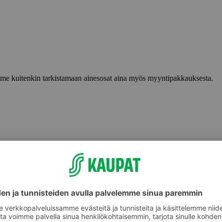
lemme kuitenkin tarkistamaan ainesosat aina myös myyntipakkauksesta.