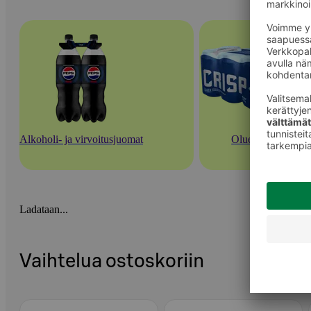
Alkoholi- ja virvoitusjuomat
Oluet
Ladataan...
Vaihtelua ostoskoriin
Ohita listaus