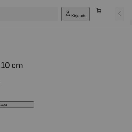
Kirjaudu
u 10 cm
€
stapa