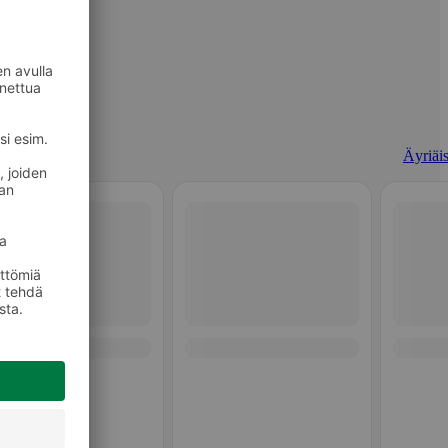
Äyriäis