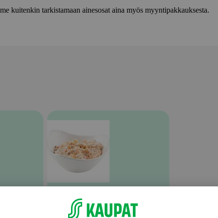
lemme kuitenkin tarkistamaan ainesosat aina myös myyntipakkauksesta.
Äyriäiset