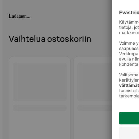
Ladataan...
Vaihtelua ostoskoriin
Ohita listaus