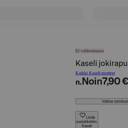
Ei valikoimassa
Kaseli jokirap
Kaikki Kaseli-tuotteet
Noin
7,90 
n.
Valitse toimitu
Lisää
suosikkeihin,
Kaseli