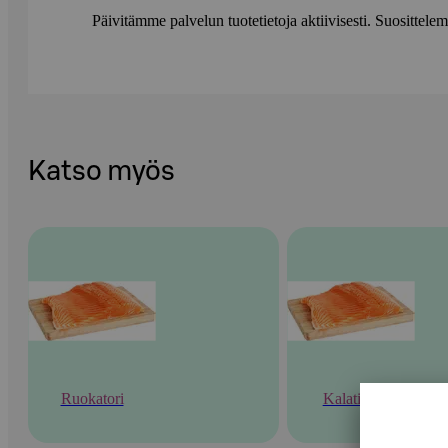
Päivitämme palvelun tuotetietoja aktiivisesti. Suositte
Katso myös
Ruokatori
Kalatiski