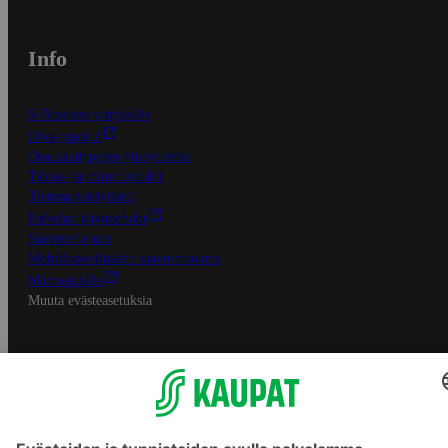
Info
S-Business yrityksille
Oiva-raportit
Osuuskauppojen yhteystiedot
Tilaus- ja toimitusehdot
Tietosuojakäytäntö
Palvelun käyttöehdot
Saavutettavuus
Mobiilisovelluksen saavutettavuus
Mainostajalle
Muuta evästeasetuksia
S-ryhmän palvelut
S-ryhmä