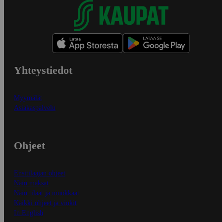
Yhteystiedot
Myymälät
Asiakaspalvelu
Ohjeet
Ensitilaajan ohjeet
Näin maksat
Näin tilaat ja muokkaat
Kaikki ohjeet ja vinkit
In English