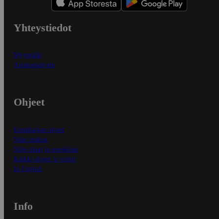
Yhteystiedot
Myymälät
Asiakaspalvelu
Ohjeet
Ensitilaajan ohjeet
Näin maksat
Näin tilaat ja muokkaat
Kaikki ohjeet ja vinkit
In English
Info