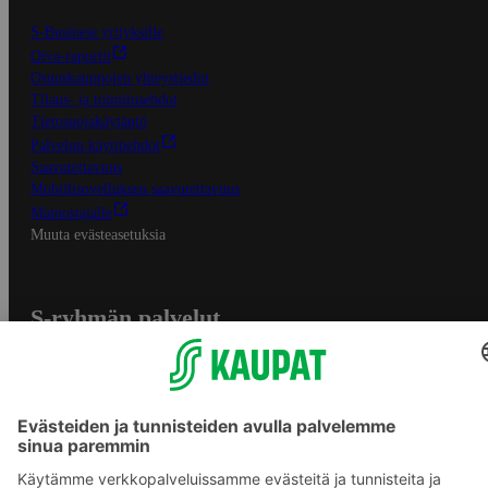
S-Business yrityksille
Oiva-raportit
Osuuskauppojen yhteystiedot
Tilaus- ja toimitusehdot
Tietosuojakäytäntö
Palvelun käyttöehdot
Saavutettavuus
Mobiilisovelluksen saavutettavuus
Mainostajalle
Muuta evästeasetuksia
S-ryhmän palvelut
S-ryhmä
Asiakasomistajuus
Yhteishyvä Ruoka -sovellus
S-ostoslista -sovellus
Prisma.fi