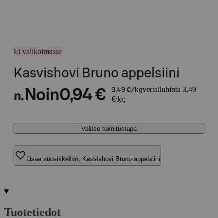
Ei valikoimassa
Kasvishovi Bruno appelsiini
vertailuhinta 3,49
Noin
0,94 €
3,49 €/kg
n.
€/kg
Valitse toimitustapa
Lisää suosikkeihin, Kasvishovi Bruno appelsiini
Tuotetiedot