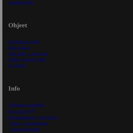
Asiakaspalvelu
Ohjeet
Ensitilaajan ohjeet
Näin maksat
Näin tilaat ja muokkaat
Kaikki ohjeet ja vinkit
In English
Info
S-Business yrityksille
Oiva-raportit
Osuuskauppojen yhteystiedot
Tilaus- ja toimitusehdot
Tietosuojakäytäntö