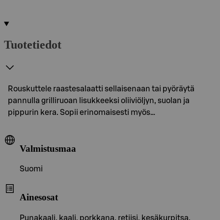
Tuotetiedot
Rouskuttele raastesalaatti sellaisenaan tai pyöräytä
pannulla grilliruoan lisukkeeksi oliiviöljyn, suolan ja
pippurin kera. Sopii erinomaisesti myös…
Valmistusmaa
Suomi
Ainesosat
Punakaali, kaali, porkkana, retiisi, kesäkurpitsa.