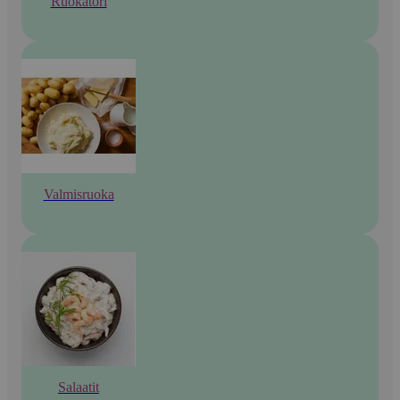
Ruokatori
Valmisruoka
Salaatit