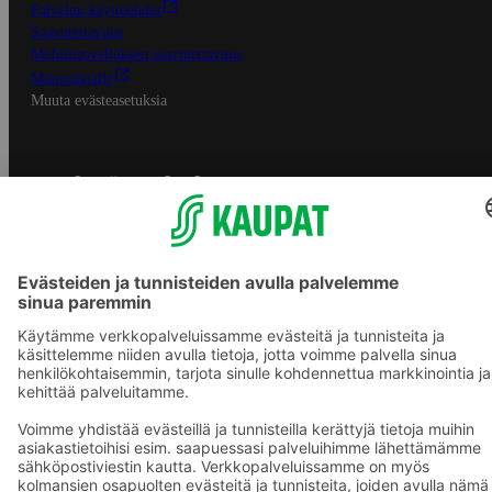
Palvelun käyttöehdot
Saavutettavuus
Mobiilisovelluksen saavutettavuus
Mainostajalle
Muuta evästeasetuksia
S-ryhmän palvelut
S-ryhmä
Asiakasomistajuus
Yhteishyvä Ruoka -sovellus
S-ostoslista -sovellus
Prisma.fi
Sokos.fi
S-Pankki
Yhteishyvä
Sokos Hotels
Raflaamo