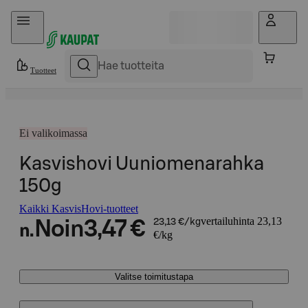
Hyppää sisältöön
Tuotteet
Ei valikoimassa
Kasvishovi Uuniomenarahka
150g
Kaikki KasvisHovi-tuotteet
vertailuhinta 23,13
Noin
3,47 €
23,13 €/kg
n.
€/kg
Valitse toimitustapa