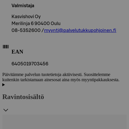
Valmistaja
Kasvishovi Oy
Merilinja 6 90400 Oulu
08-5352600 /
myynti@palvelutukkupohjoinen.fi
EAN
6405019703456
Päivitämme palvelun tuotetietoja aktiivisesti. Suosittelemme
kuitenkin tarkistamaan ainesosat aina myös myyntipakkauksesta.
Ravintosisältö