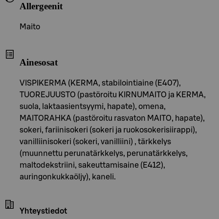
Allergeenit
Maito
Ainesosat
VISPIKERMA (KERMA, stabilointiaine (E407),
TUOREJUUSTO (pastöroitu KIRNUMAITO ja KERMA,
suola, laktaasientsyymi, hapate), omena,
MAITORAHKA (pastöroitu rasvaton MAITO, hapate),
sokeri, fariinisokeri (sokeri ja ruokosokerisiirappi),
vanilliinisokeri (sokeri, vanilliini) , tärkkelys
(muunnettu perunatärkkelys, perunatärkkelys,
maltodekstriini, sakeuttamisaine (E412),
auringonkukkaöljy), kaneli.
Yhteystiedot