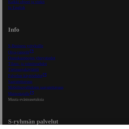
Kaikki ohjeet ja vinkit
In English
Info
S-Business yrityksille
Oiva-raportit
Osuuskauppojen yhteystiedot
Tilaus- ja toimitusehdot
Tietosuojakäytäntö
Palvelun käyttöehdot
Saavutettavuus
Mobiilisovelluksen saavutettavuus
Mainostajalle
Muuta evästeasetuksia
S-ryhmän palvelut