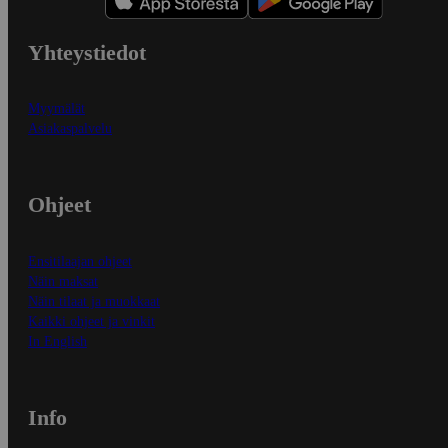
Yhteystiedot
Myymälät
Asiakaspalvelu
Ohjeet
Ensitilaajan ohjeet
Näin maksat
Näin tilaat ja muokkaat
Kaikki ohjeet ja vinkit
In English
Info