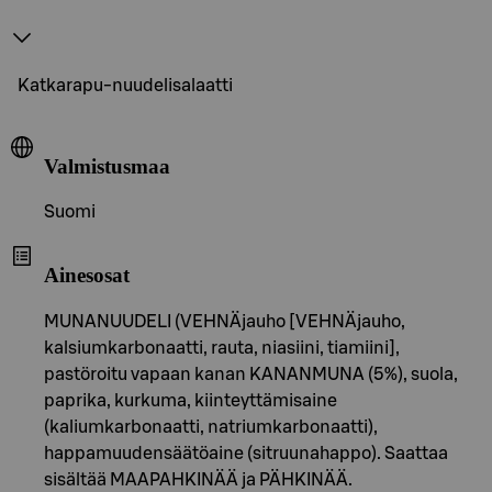
Katkarapu-nuudelisalaatti
Valmistusmaa
Suomi
Ainesosat
MUNANUUDELI (VEHNÄjauho [VEHNÄjauho,
kalsiumkarbonaatti, rauta, niasiini, tiamiini],
pastöroitu vapaan kanan KANANMUNA (5%), suola,
paprika, kurkuma, kiinteyttämisaine
(kaliumkarbonaatti, natriumkarbonaatti),
happamuudensäätöaine (sitruunahappo). Saattaa
sisältää MAAPAHKINÄÄ ja PÄHKINÄÄ.