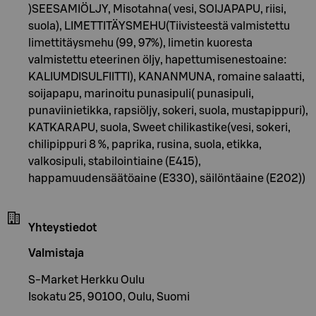
)SEESAMIÖLJY, Misotahna( vesi, SOIJAPAPU, riisi,
suola), LIMETTITÄYSMEHU(Tiivisteestä valmistettu
limettitäysmehu (99, 97%), limetin kuoresta
valmistettu eteerinen öljy, hapettumisenestoaine:
KALIUMDISULFIITTI), KANANMUNA, romaine salaatti,
soijapapu, marinoitu punasipuli( punasipuli,
punaviinietikka, rapsiöljy, sokeri, suola, mustapippuri),
KATKARAPU, suola, Sweet chilikastike(vesi, sokeri,
chilipippuri 8 %, paprika, rusina, suola, etikka,
valkosipuli, stabilointiaine (E415),
happamuudensäätöaine (E330), säilöntäaine (E202))
Yhteystiedot
Valmistaja
S-Market Herkku Oulu
Isokatu 25, 90100, Oulu, Suomi