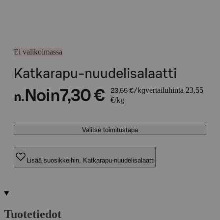
Ei valikoimassa
Katkarapu-nuudelisalaatti
vertailuhinta 23,55
Noin
7,30 €
23,55 €/kg
n.
€/kg
Valitse toimitustapa
Lisää suosikkeihin, Katkarapu-nuudelisalaatti
Tuotetiedot