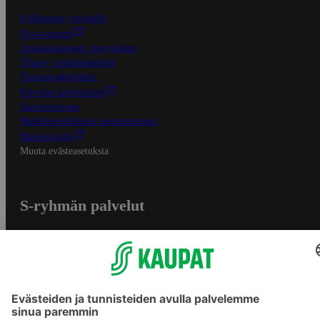
S-Business yrityksille
Oiva-raportit
Osuuskauppojen yhteystiedot
Tilaus- ja toimitusehdot
Tietosuojakäytäntö
Palvelun käyttöehdot
Saavutettavuus
Mobiilisovelluksen saavutettavuus
Mainostajalle
Muuta evästeasetuksia
S-ryhmän palvelut
S-ryhmä
Asiakasomistajuus
Yhteishyvä Ruoka -sovellus
S-ostoslista -sovellus
Prisma.fi