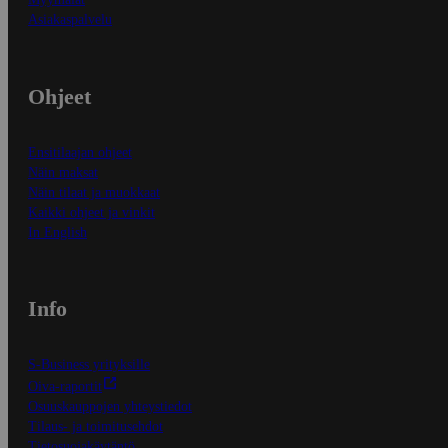
Asiakaspalvelu
Ohjeet
Ensitilaajan ohjeet
Näin maksat
Näin tilaat ja muokkaat
Kaikki ohjeet ja vinkit
In English
Info
S-Business yrityksille
Oiva-raportit
Osuuskauppojen yhteystiedot
Tilaus- ja toimitusehdot
Tietosuojakäytäntö