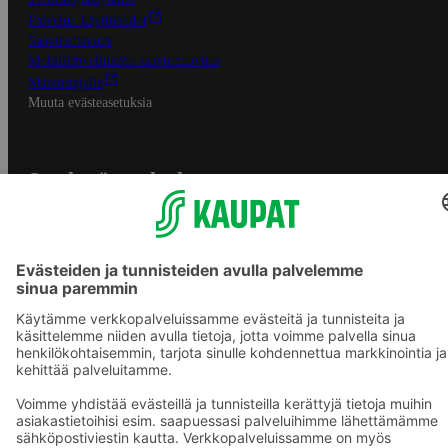
Palvelun käyttöehdot
Saavutettavuus
Mobiilisovelluksen saavutettavuus
Mainostajalle
Muuta evästeasetuksia
S-ryhmän palvelut
S-ryhmä
Asiakasomistajuus
Yhteishyvä Ruoka -sovellus
S-ostoslista -sovellus
Prisma.fi
Sokos.fi
S-Pankki
Yhteishyvä
Sokos Hotels
Raflaamo