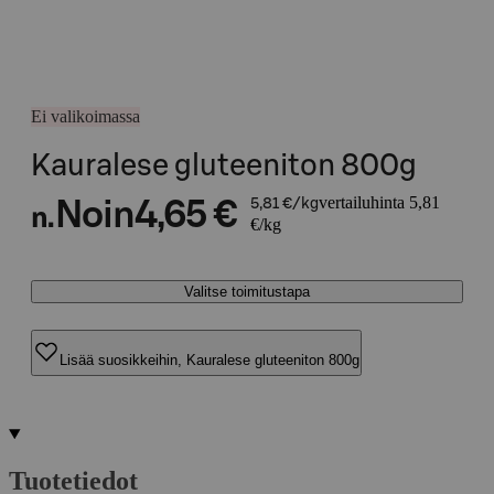
Ei valikoimassa
Kauralese gluteeniton 800g
vertailuhinta 5,81
Noin
4,65 €
5,81 €/kg
n.
€/kg
Valitse toimitustapa
Lisää suosikkeihin, Kauralese gluteeniton 800g
Tuotetiedot