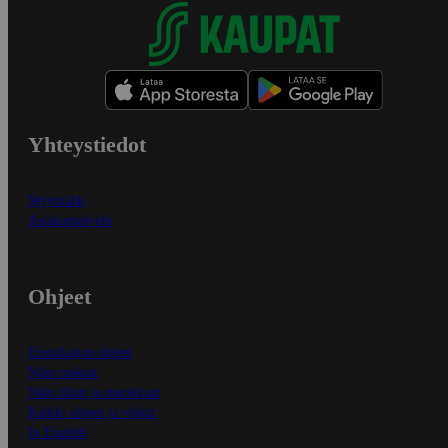
Yhteystiedot
Myymälät
Asiakaspalvelu
Ohjeet
Ensitilaajan ohjeet
Näin maksat
Näin tilaat ja muokkaat
Kaikki ohjeet ja vinkit
In English