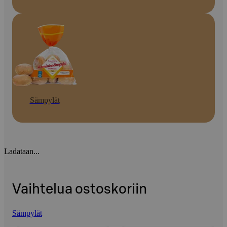
Sämpylät
Ladataan...
Vaihtelua ostoskoriin
Sämpylät
Ohita listaus