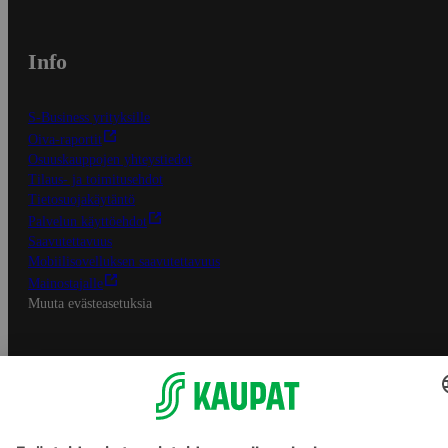
Info
S-Business yrityksille
Oiva-raportit
Osuuskauppojen yhteystiedot
Tilaus- ja toimitusehdot
Tietosuojakäytäntö
Palvelun käyttöehdot
Saavutettavuus
Mobiilisovelluksen saavutettavuus
Mainostajalle
Muuta evästeasetuksia
S-ryhmän palvelut
S-ryhmä