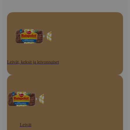
Leivät, keksit ja leivonnaiset
Leivät