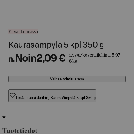
Ei valikoimassa
Kaurasämpylä 5 kpl 350 g
vertailuhinta 5,97
Noin
2,09 €
5,97 €/kg
n.
€/kg
Valitse toimitustapa
Lisää suosikkeihin, Kaurasämpylä 5 kpl 350 g
Tuotetiedot