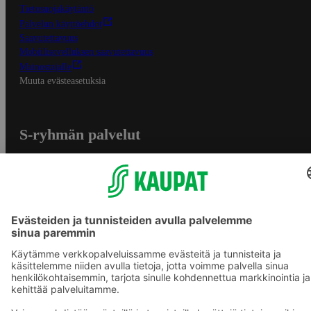
Tietosuojakäytäntö
Palvelun käyttöehdot
Saavutettavuus
Mobiilisovelluksen saavutettavuus
Mainostajalle
Muuta evästeasetuksia
S-ryhmän palvelut
S-ryhmä
Asiakasomistajuus
Yhteishyvä Ruoka -sovellus
S-ostoslista -sovellus
Prisma.fi
Sokos.fi
S-Pankki
Yhteishyvä
Sokos Hotels