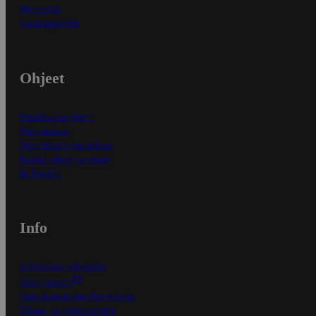
Myymälät
Asiakaspalvelu
Ohjeet
Ensitilaajan ohjeet
Näin maksat
Näin tilaat ja muokkaat
Kaikki ohjeet ja vinkit
In English
Info
S-Business yrityksille
Oiva-raportit
Osuuskauppojen yhteystiedot
Tilaus- ja toimitusehdot