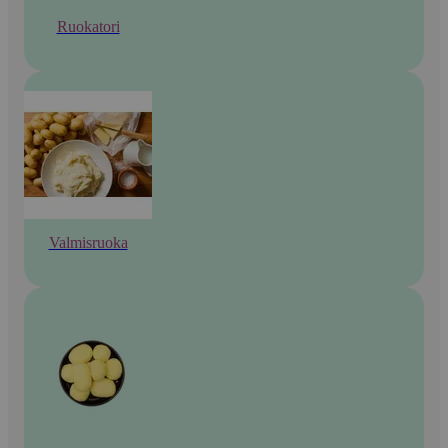
Ruokatori
Valmisruoka