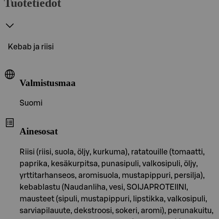
Tuotetiedot
Kebab ja riisi
Valmistusmaa
Suomi
Ainesosat
Riisi (riisi, suola, öljy, kurkuma), ratatouille (tomaatti,
paprika, kesäkurpitsa, punasipuli, valkosipuli, öljy,
yrttitarhanseos, aromisuola, mustapippuri, persilja),
kebablastu (Naudanliha, vesi, SOIJAPROTEIINI,
mausteet (sipuli, mustapippuri, lipstikka, valkosipuli,
sarviapilauute, dekstroosi, sokeri, aromi), perunakuitu,