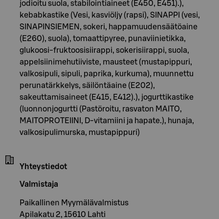
jodioitu suola, stabilointiaineet (E450, E451).),
kebabkastike (Vesi, kasviöljy (rapsi), SINAPPI (vesi,
SINAPINSIEMEN, sokeri, happamuudensäätöaine
(E260), suola), tomaattipyree, punaviinietikka,
glukoosi-fruktoosisiirappi, sokerisiirappi, suola,
appelsiinimehutiiviste, mausteet (mustapippuri,
valkosipuli, sipuli, paprika, kurkuma), muunnettu
perunatärkkelys, säilöntäaine (E202),
sakeuttamisaineet (E415, E412).), jogurttikastike
(luonnonjogurtti (Pastöroitu, rasvaton MAITO,
MAITOPROTEIINI, D-vitamiini ja hapate.), hunaja,
valkosipulimurska, mustapippuri)
Yhteystiedot
Valmistaja
Paikallinen Myymälävalmistus
Apilakatu 2, 15610 Lahti