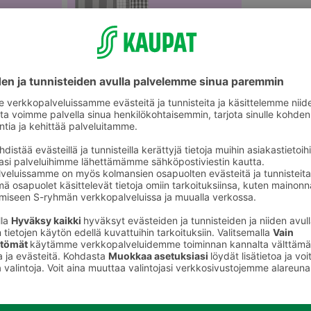
Keittiöpyyhkeet