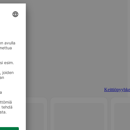
Keittiöpyyhke