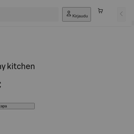
Kirjaudu
y kitchen
€
stapa