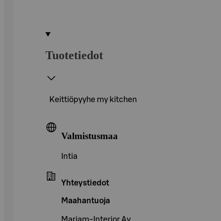
Tuotetiedot
Keittiöpyyhe my kitchen
Valmistusmaa
Intia
Yhteystiedot
Maahantuoja
Marjam-Interior Ay