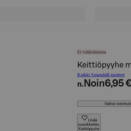
Ei valikoimassa
Keittiöpyyhe m
Kaikki AmandaB-tuotteet
Noin
6,95 
n.
Valitse toimitu
Lisää
suosikkeihin,
Keittiöpyyhe