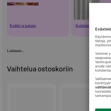
Keittiö ja kattaus
Keittiötekstiilit
Ladataan...
Vaihtelua ostoskoriin
Ohita listaus