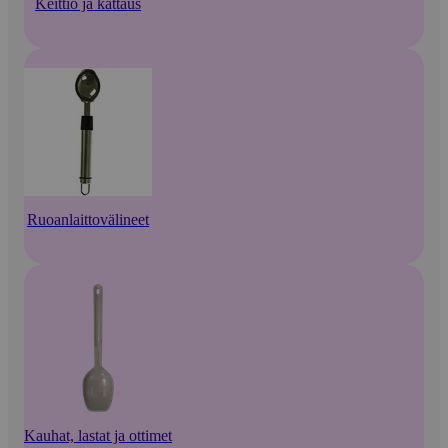
Keittiö ja kattaus
Ruoanlaittovälineet
Kauhat, lastat ja ottimet