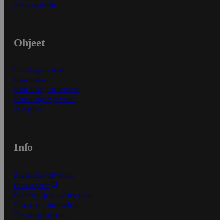
Asiakaspalvelu
Ohjeet
Ensitilaajan ohjeet
Näin maksat
Näin tilaat ja muokkaat
Kaikki ohjeet ja vinkit
In English
Info
S-Business yrityksille
Oiva-raportit
Osuuskauppojen yhteystiedot
Tilaus- ja toimitusehdot
Tietosuojakäytäntö