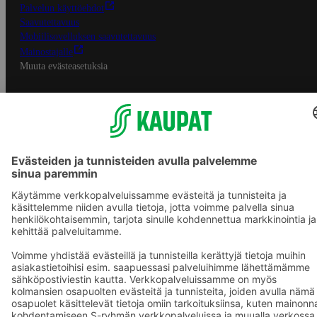
Palvelun käyttöehdot
Saavutettavuus
Mobiilisovelluksen saavutettavuus
Mainostajalle
Muuta evästeasetuksia
S-ryhmän palvelut
S-ryhmä
Asiakasomistajuus
Yhteishyvä Ruoka -sovellus
S-ostoslista -sovellus
Prisma.fi
Sokos.fi
S-Pankki
Yhteishyvä
Sokos Hotels
Raflaamo