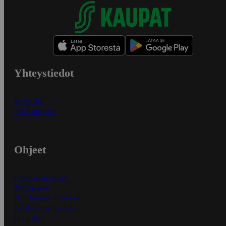
Yhteystiedot
Myymälät
Asiakaspalvelu
Ohjeet
Ensitilaajan ohjeet
Näin maksat
Näin tilaat ja muokkaat
Kaikki ohjeet ja vinkit
In English