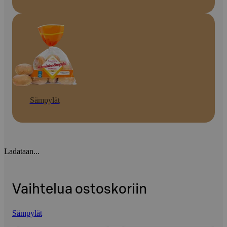
Sämpylät
Ladataan...
Vaihtelua ostoskoriin
Sämpylät
Ohita listaus