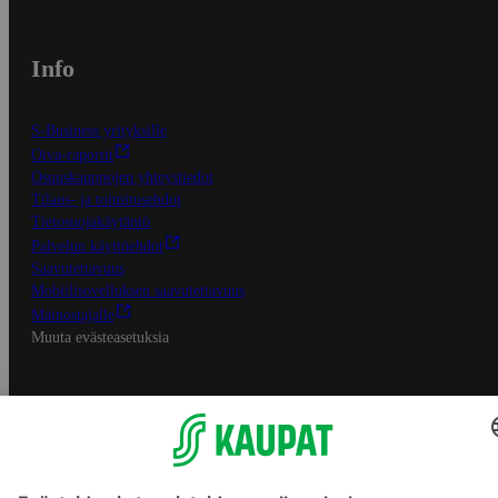
Info
S-Business yrityksille
Oiva-raportit
Osuuskauppojen yhteystiedot
Tilaus- ja toimitusehdot
Tietosuojakäytäntö
Palvelun käyttöehdot
Saavutettavuus
Mobiilisovelluksen saavutettavuus
Mainostajalle
Muuta evästeasetuksia
S-ryhmän palvelut
S-ryhmä