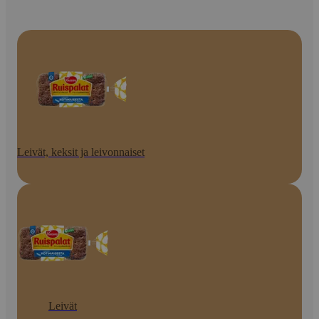
Leivät, keksit ja leivonnaiset
Leivät