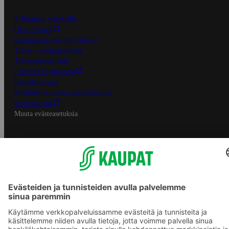
S-Business yrityksille
Oiva-raportit
Osuuskauppojen yhteystiedot
Tilaus- ja toimitusehdot
Tietosuojakäytäntö
Palvelun käyttöehdot
Saavutettavuus
Mobiilisovelluksen saavutettavuus
Mainostajalle
Muuta evästeasetuksia
S-ryhmän palvelut
S-ryhmä
Asiakasomistajuus
Yhteishyvä Ruoka -sovellus
S-ostoslista -sovellus
Prisma.fi