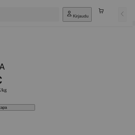
Kirjaudu
A
€
€/kg
stapa