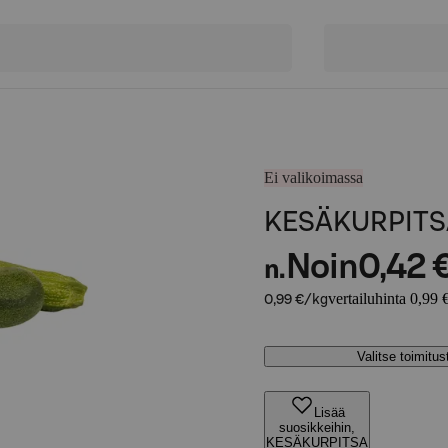
Ei valikoimassa
KESÄKURPITS
Noin
0,42 
n.
vertailuhinta 0,99 
0,99 €/kg
Valitse toimitu
Lisää
suosikkeihin,
KESÄKURPITSA