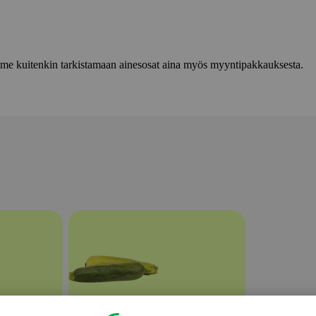
lemme kuitenkin tarkistamaan ainesosat aina myös myyntipakkauksesta.