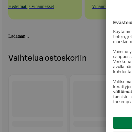
Hedelmät ja vihannekset
Vihannekset
Ladataan...
Vaihtelua ostoskoriin
Ohita listaus