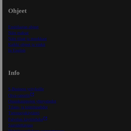
Ohjeet
Ensitilaajan ohjeet
Näin maksat
Näin tilaat ja muokkaat
Kaikki ohjeet ja vinkit
In English
Info
S-Business yrityksille
Oiva-raportit
Osuuskauppojen yhteystiedot
Tilaus- ja toimitusehdot
Tietosuojakäytäntö
Palvelun käyttöehdot
Saavutettavuus