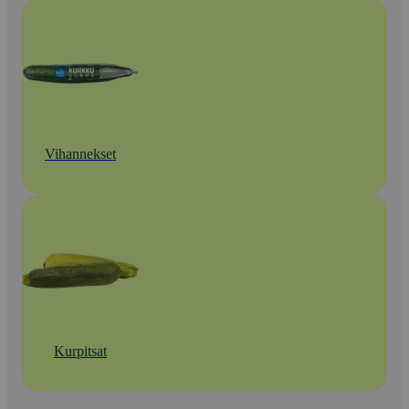
Vihannekset
Kurpitsat