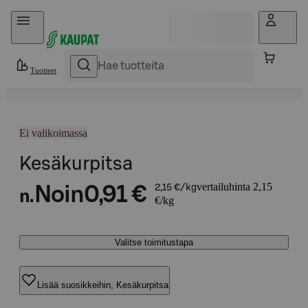
Hyppää sisältöön
Tuotteet
Ei valikoimassa
Kesäkurpitsa
vertailuhinta 2,15
Noin
0,91 €
2,15 €/kg
n.
€/kg
Valitse toimitustapa
Lisää suosikkeihin, Kesäkurpitsa