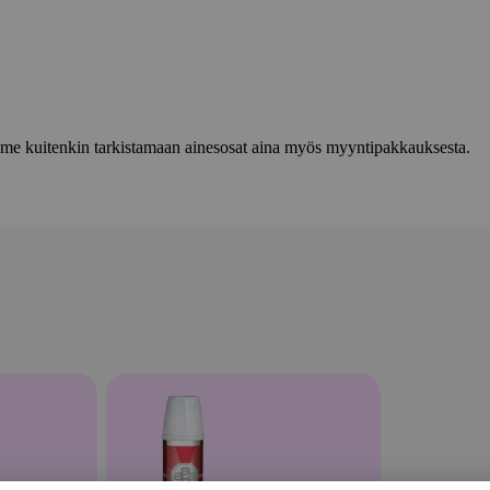
lemme kuitenkin tarkistamaan ainesosat aina myös myyntipakkauksesta.