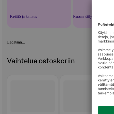
Keittiö ja kattaus
Ruoan säilytysastiat ja -v
Ladataan...
Vaihtelua ostoskoriin
Ohita listaus