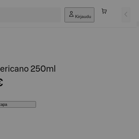
Kirjaudu
ericano 250ml
€
stapa