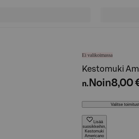
Ei valikoimassa
Kestomuki Am
Noin
8,00 
n.
Valitse toimitu
Lisää
suosikkeihin,
Kestomuki
Americano