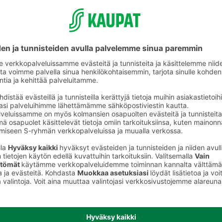
älineet
Termospullot ja -astiat