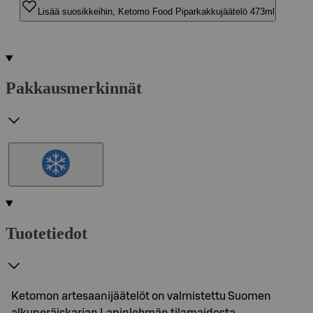
Lisää suosikkeihin, Ketomo Food Piparkakkujäätelö 473ml
Pakkausmerkinnät
Tuotetiedot
Ketomon artesaanijäätelöt on valmistettu Suomen
alkuperäiskarjan Lapinlehmän tilamaidosta.