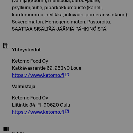
(vanilja)(Suomi), merisuola, carob-jauhe,
psylliumjauhe, piparkakkumauste (kaneli,
kardemumma, neilikka, inkivääri, pomeranssinkuori).
Sokeroimaton. Homogenoimaton. Pastöroitu.
SAATTAA SISÄLTÄÄ JÄÄMIÄ PÄHKINÖISTÄ.
Yhteystiedot
Ketomo Food Oy
Kätkävaarantie 69, 95340 Loue
https://www.ketomo.fi
Valmistaja
Ketomo Food Oy
Liitintie 34, FI-90620 Oulu
https://www.ketomo.fi