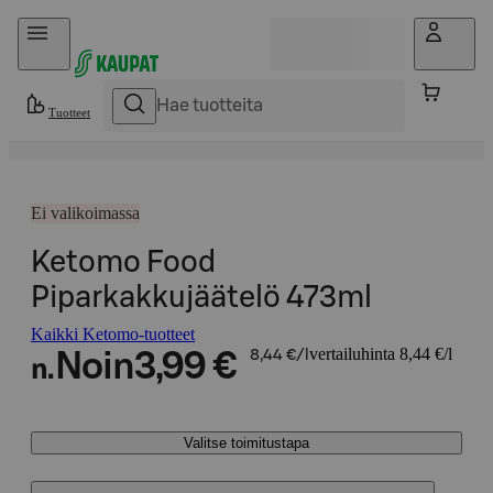
Hyppää sisältöön
Tuotteet
Ei valikoimassa
Ketomo Food
Piparkakkujäätelö 473ml
Kaikki Ketomo-tuotteet
vertailuhinta 8,44 €/l
Noin
3,99 €
8,44 €/l
n.
Valitse toimitustapa