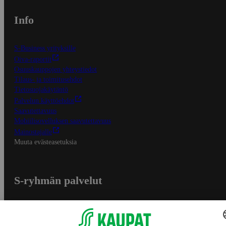
Info
S-Business yrityksille
Oiva-raportit
Osuuskauppojen yhteystiedot
Tilaus- ja toimitusehdot
Tietosuojakäytäntö
Palvelun käyttöehdot
Saavutettavuus
Mobiilisovelluksen saavutettavuus
Mainostajalle
Muuta evästeasetuksia
S-ryhmän palvelut
S-ryhmä
Asiakasomistajuus