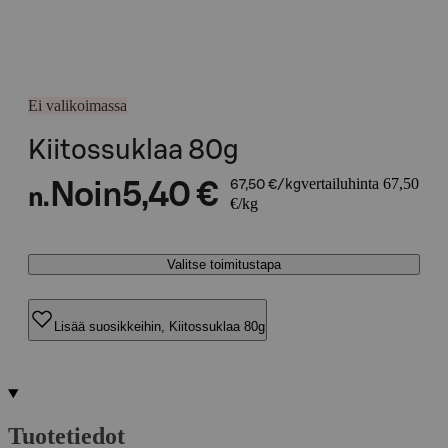
Ei valikoimassa
Kiitossuklaa 80g
vertailuhinta 67,50
Noin
5,40 €
67,50 €/kg
n.
€/kg
Valitse toimitustapa
Lisää suosikkeihin, Kiitossuklaa 80g
Tuotetiedot