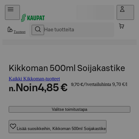
Hyppää sisältöön
Tuotteet
Kikkoman 500ml Soijakastike
Kaikki Kikkoman-tuotteet
vertailuhinta 9,70 €/l
Noin
4,85 €
9,70 €/l
n.
Valitse toimitustapa
Lisää suosikkeihin, Kikkoman 500ml Soijakastike