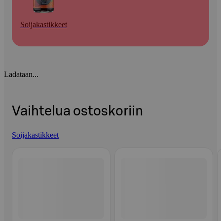
Soijakastikkeet
Ladataan...
Vaihtelua ostoskoriin
Soijakastikkeet
Ohita listaus