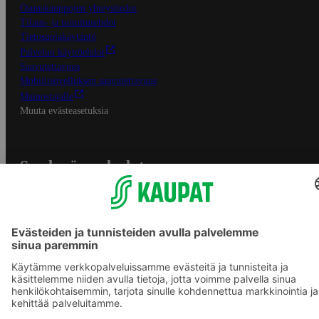
Osuuskauppojen yhteystiedot
Tilaus- ja toimitusehdot
Tietosuojakäytäntö
Palvelun käyttöehdot
Saavutettavuus
Mobiilisovelluksen saavutettavuus
Mainostajalle
Muuta evästeasetuksia
S-ryhmän palvelut
S-ryhmä
Asiakasomistajuus
Yhteishyvä Ruoka -sovellus
S-ostoslista -sovellus
Prisma.fi
Sokos.fi
S-Pankki
Yhteishyvä