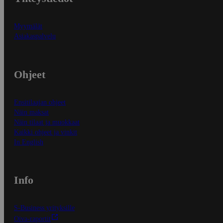
Myymälät
Asiakaspalvelu
Ohjeet
Ensitilaajan ohjeet
Näin maksat
Näin tilaat ja muokkaat
Kaikki ohjeet ja vinkit
In English
Info
S-Business yrityksille
Oiva-raportit