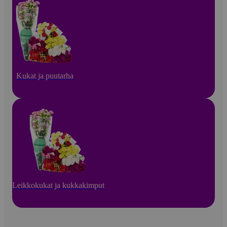
Kukat ja puutarha
Leikkokukat ja kukkakimput