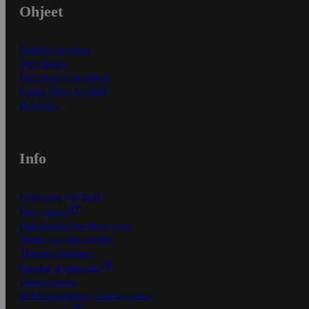
Ohjeet
Ensitilaajan ohjeet
Näin maksat
Näin tilaat ja muokkaat
Kaikki ohjeet ja vinkit
In English
Info
S-Business yrityksille
Oiva-raportit
Osuuskauppojen yhteystiedot
Tilaus- ja toimitusehdot
Tietosuojakäytäntö
Palvelun käyttöehdot
Saavutettavuus
Mobiilisovelluksen saavutettavuus