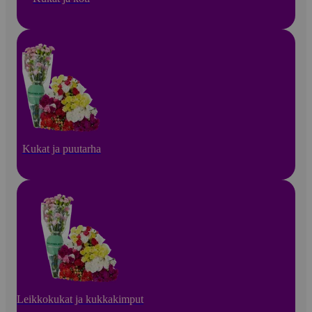
Kukat ja puutarha
Leikkokukat ja kukkakimput