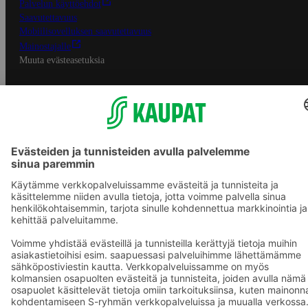
Palvelun käyttöehdot
Saavutettavuus
Mobiilisovelluksen saavutettavuus
Mainostajalle
Muuta evästeasetuksia
S-ryhmän palvelut
S-ryhmä
Asiakasomistajuus
Yhteishyvä Ruoka -sovellus
S-ostoslista -sovellus
Prisma.fi
Sokos.fi
S-Pankki
Yhteishyvä
Sokos Hotels
Raflaamo