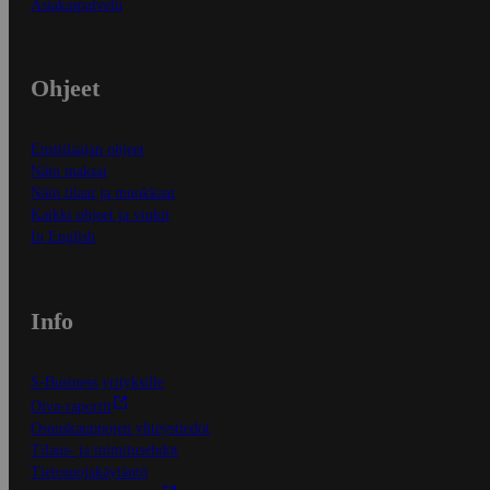
Asiakaspalvelu
Ohjeet
Ensitilaajan ohjeet
Näin maksat
Näin tilaat ja muokkaat
Kaikki ohjeet ja vinkit
In English
Info
S-Business yrityksille
Oiva-raportit
Osuuskauppojen yhteystiedot
Tilaus- ja toimitusehdot
Tietosuojakäytäntö