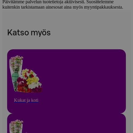
Päivitämme palvelun tuotetietoja aktiivisesti. Suosittelemme
kuitenkin tarkistamaan ainesosat aina myös myyntipakkauksesta.
Katso myös
Kukat ja koti