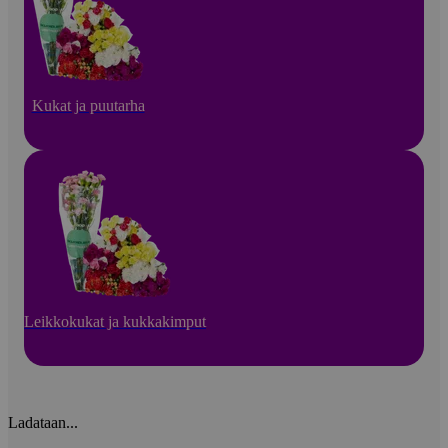
Kukat ja puutarha
Leikkokukat ja kukkakimput
Ladataan...