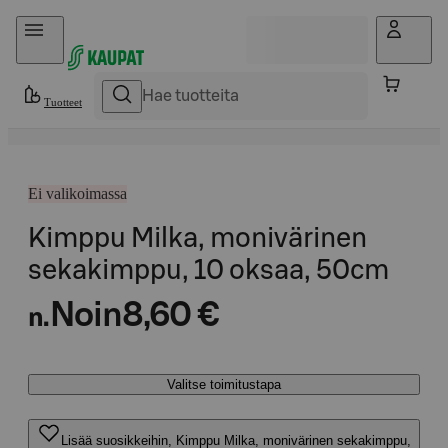
Hyppää sisältöön
Tuotteet
Ei valikoimassa
Kimppu Milka, monivärinen
sekakimppu, 10 oksaa, 50cm
Noin
8,60 €
n.
Valitse toimitustapa
Lisää suosikkeihin, Kimppu Milka, monivärinen sekakimppu,