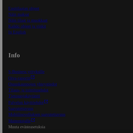
Ensitilaajan ohjeet
Näin maksat
Näin tilaat ja muokkaat
Kaikki ohjeet ja vinkit
In English
Info
S-Business yrityksille
Oiva-raportit
Osuuskauppojen yhteystiedot
Tilaus- ja toimitusehdot
Tietosuojakäytäntö
Palvelun käyttöehdot
Saavutettavuus
Mobiilisovelluksen saavutettavuus
Mainostajalle
Muuta evästeasetuksia