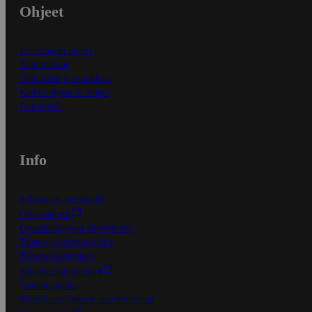
Ohjeet
Ensitilaajan ohjeet
Näin maksat
Näin tilaat ja muokkaat
Kaikki ohjeet ja vinkit
In English
Info
S-Business yrityksille
Oiva-raportit
Osuuskauppojen yhteystiedot
Tilaus- ja toimitusehdot
Tietosuojakäytäntö
Palvelun käyttöehdot
Saavutettavuus
Mobiilisovelluksen saavutettavuus