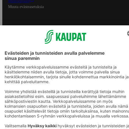
Mainostajalle
Muuta evästeasetuksia
S-ryhmän palvelut
S-ryhmä
Asiakasomistajuus
Yhteishyvä Ruoka -sovellus
S-ostoslista -sovellus
Prisma.fi
Sokos.fi
S-Pankki
Yhteishyvä
Sokos Hotels
Raflaamo
F
© SOK, Fleminginkatu 34 / PL1, 00088 S-Ryhmä