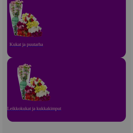
Kukat ja puutarha
Leikkokukat ja kukkakimput