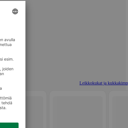
Leikkokukat ja kukkakimp