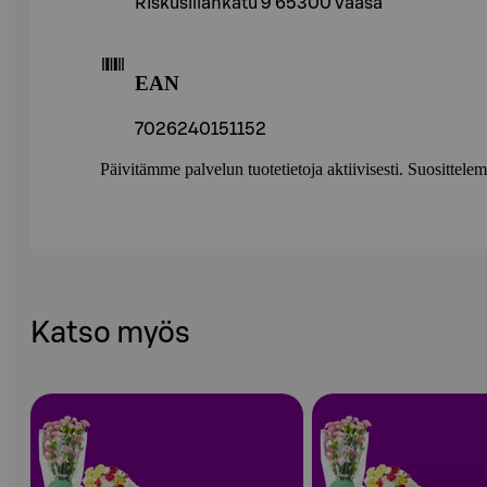
Riskusillankatu 9 65300 Vaasa
EAN
7026240151152
Päivitämme palvelun tuotetietoja aktiivisesti. Suositte
Katso myös