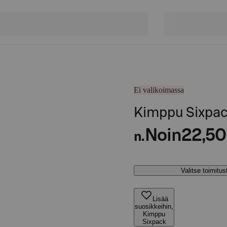
Ei valikoimassa
Kimppu Sixpa
Noin
22,50
n.
Valitse toimitu
Lisää
suosikkeihin,
Kimppu
Sixpack