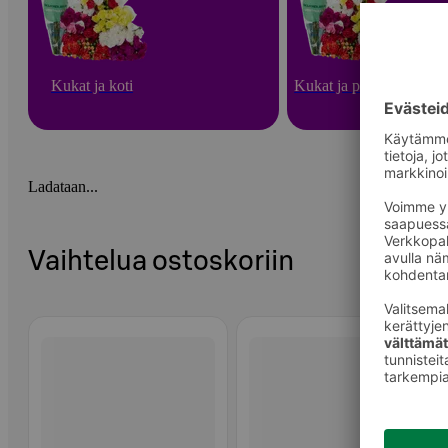
Kukat ja koti
Kukat ja puutarha
Ladataan...
Vaihtelua ostoskoriin
Ohita listaus