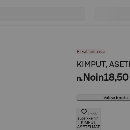
Ei valikoimassa
KIMPUT, ASET
Noin
18,50
n.
Valitse toimitu
Lisää
suosikkeihin,
KIMPUT,
ASETELMAT