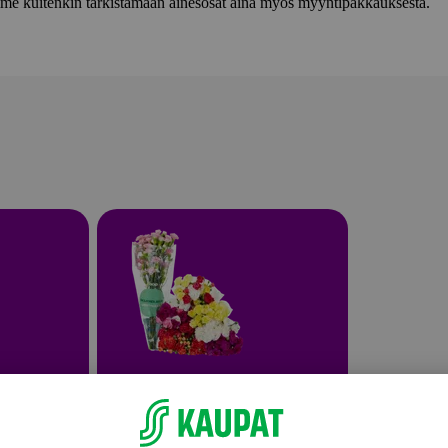
lemme kuitenkin tarkistamaan ainesosat aina myös myyntipakkauksesta.
Leikkokukat ja kukkakimput