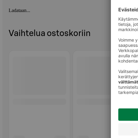
Ladataan...
Vaihtelua ostoskoriin
Ohita listaus