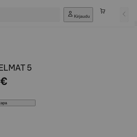
Kirjaudu
ELMAT 5
 €
stapa