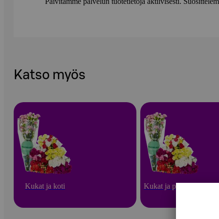
Päivitämme palvelun tuotetietoja aktiivisesti. Suositte
Katso myös
Kukat ja koti
Kukat ja puutarha