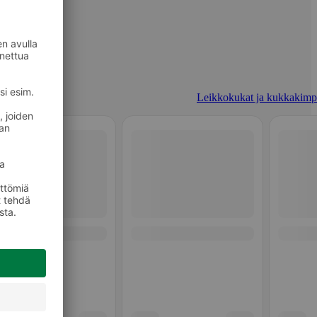
Leikkokukat ja kukkakimp