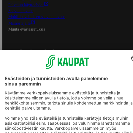
Palvelun käyttöehdot
Saavutettavuus
Mobiilisovelluksen saavutettavuus
Mainostajalle
Muuta evästeasetuksia
S-ryhmän palvelut
S-ryhmä
Asiakasomistajuus
Yhteishyvä Ruoka -sovellus
S-ostoslista -sovellus
Prisma.fi
Sokos.fi
S-Pankki
Yhteishyvä
Sokos Hotels
Raflaamo