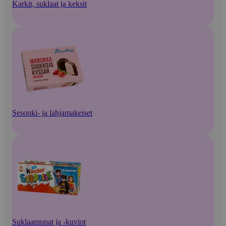
Karkit, suklaat ja keksit
Sesonki- ja lahjamakeiset
Suklaamunat ja -kuviot