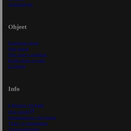
Asiakaspalvelu
Ohjeet
Ensitilaajan ohjeet
Näin maksat
Näin tilaat ja muokkaat
Kaikki ohjeet ja vinkit
In English
Info
S-Business yrityksille
Oiva-raportit
Osuuskauppojen yhteystiedot
Tilaus- ja toimitusehdot
Tietosuojakäytäntö