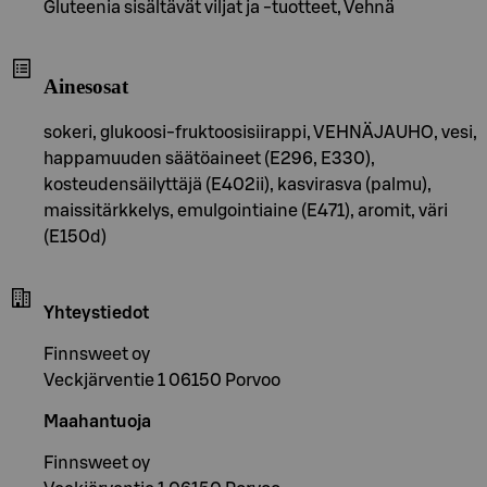
Gluteenia sisältävät viljat ja -tuotteet, Vehnä
Ainesosat
sokeri, glukoosi-fruktoosisiirappi, VEHNÄJAUHO, vesi,
happamuuden säätöaineet (E296, E330),
kosteudensäilyttäjä (E402ii), kasvirasva (palmu),
maissitärkkelys, emulgointiaine (E471), aromit, väri
(E150d)
Yhteystiedot
Finnsweet oy
Veckjärventie 1 06150 Porvoo
Maahantuoja
Finnsweet oy