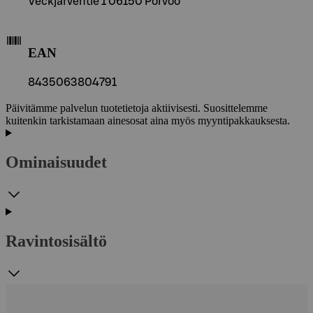
Veckjärventie 1 06150 Porvoo
EAN
8435063804791
Päivitämme palvelun tuotetietoja aktiivisesti. Suosittelemme
kuitenkin tarkistamaan ainesosat aina myös myyntipakkauksesta.
Ominaisuudet
Ravintosisältö