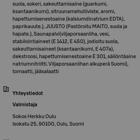
suola, sokeri, sakeuttamisaine (guarkumi,
ksantaanikumi), sitruunamehutiiviste, aromi,
hapettumisenestoaine (kalsiumdinatrium EDTA),
paprikauute.), JUUSTO (Pastöroitu MAITO, suola ja
hapate.), Saunapalvi(viljaporsaanliha, vesi,
stabilointiaineet (E 1412, E 450), jodioitu suola,
sakeuttamisaineet (ksantaanikumi, E 407a),
dekstroosi, hapettumisenestoaine E 301, säilöntäaine
natriumnitriitti. Viljaporsaanlihan alkuperä Suomi),
tomaatti, jääsalaatti
Yhteystiedot
Valmistaja
Sokos Herkku Oulu
Isokatu 25, 90100, Oulu, Suomi