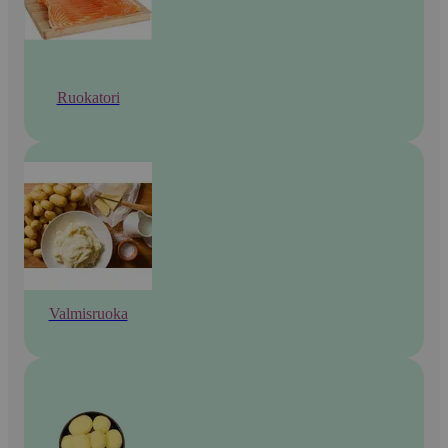
Ruokatori
Valmisruoka