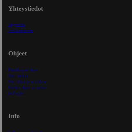
Yhteystiedot
Myymälät
Asiakaspalvelu
Ohjeet
Ensitilaajan ohjeet
Näin maksat
Näin tilaat ja muokkaat
Kaikki ohjeet ja vinkit
In English
Info