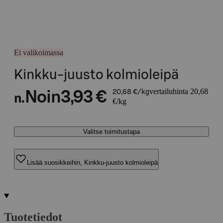
Ei valikoimassa
Kinkku-juusto kolmioleipä
vertailuhinta 20,68
Noin
3,93 €
20,68 €/kg
n.
€/kg
Valitse toimitustapa
Lisää suosikkeihin, Kinkku-juusto kolmioleipä
Tuotetiedot