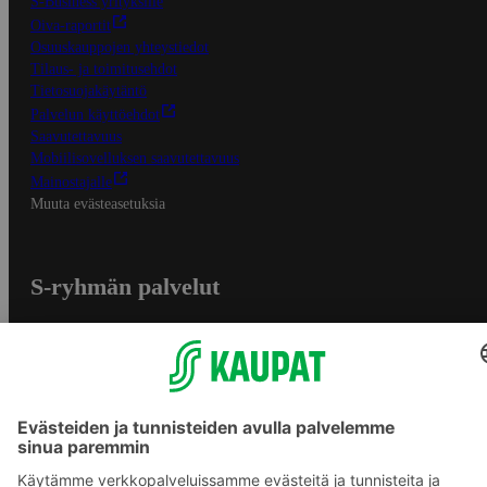
S-Business yrityksille
Oiva-raportit
Osuuskauppojen yhteystiedot
Tilaus- ja toimitusehdot
Tietosuojakäytäntö
Palvelun käyttöehdot
Saavutettavuus
Mobiilisovelluksen saavutettavuus
Mainostajalle
Muuta evästeasetuksia
S-ryhmän palvelut
S-ryhmä
Asiakasomistajuus
Yhteishyvä Ruoka -sovellus
S-ostoslista -sovellus
Prisma.fi
Sokos.fi