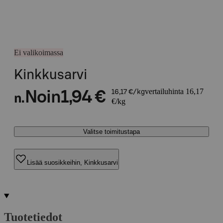
Ei valikoimassa
Kinkkusarvi
vertailuhinta 16,17
Noin
1,94 €
16,17 €/kg
n.
€/kg
Valitse toimitustapa
Lisää suosikkeihin, Kinkkusarvi
Tuotetiedot