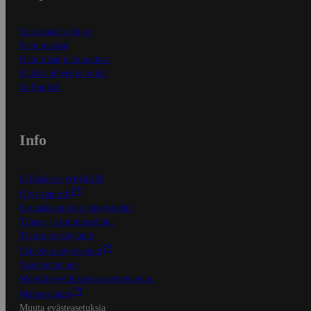
Ensitilaajan ohjeet
Näin maksat
Näin tilaat ja muokkaat
Kaikki ohjeet ja vinkit
In English
Info
S-Business yrityksille
Oiva-raportit
Osuuskauppojen yhteystiedot
Tilaus- ja toimitusehdot
Tietosuojakäytäntö
Palvelun käyttöehdot
Saavutettavuus
Mobiilisovelluksen saavutettavuus
Mainostajalle
Muuta evästeasetuksia