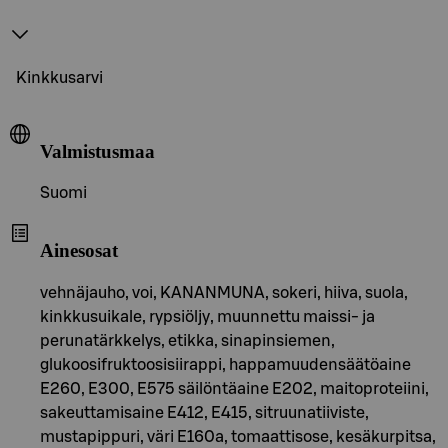
Kinkkusarvi
Valmistusmaa
Suomi
Ainesosat
vehnäjauho, voi, KANANMUNA, sokeri, hiiva, suola,
kinkkusuikale, rypsiöljy, muunnettu maissi- ja
perunatärkkelys, etikka, sinapinsiemen,
glukoosifruktoosisiirappi, happamuudensäätöaine
E260, E300, E575 säilöntäaine E202, maitoproteiini,
sakeuttamisaine E412, E415, sitruunatiiviste,
mustapippuri, väri E160a, tomaattisose, kesäkurpitsa,