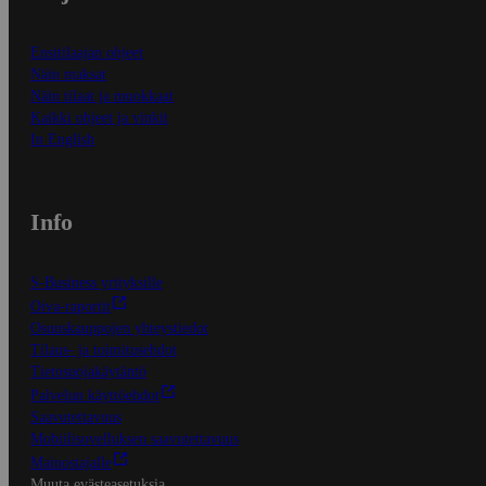
Ensitilaajan ohjeet
Näin maksat
Näin tilaat ja muokkaat
Kaikki ohjeet ja vinkit
In English
Info
S-Business yrityksille
Oiva-raportit
Osuuskauppojen yhteystiedot
Tilaus- ja toimitusehdot
Tietosuojakäytäntö
Palvelun käyttöehdot
Saavutettavuus
Mobiilisovelluksen saavutettavuus
Mainostajalle
Muuta evästeasetuksia