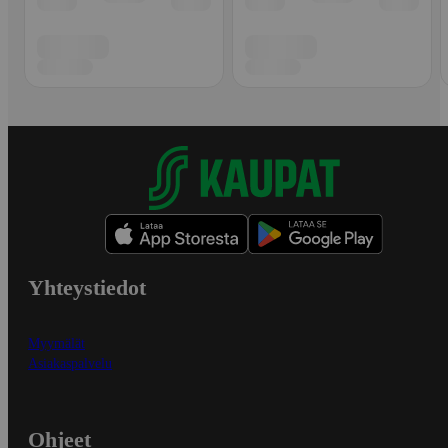
Yhteystiedot
Myymälät
Asiakaspalvelu
Ohjeet