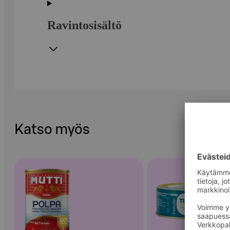
Ravintosisältö
Katso myös