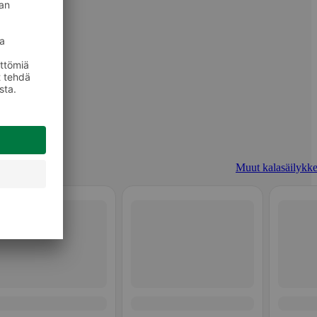
Muut kalasäilykke