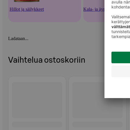
Hillot ja säilykkeet
Kala- ja äyriäissäilykkeet
Ladataan...
Vaihtelua ostoskoriin
Ohita listaus