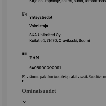
Kirjolohi, rapsiöljy, sokeri, suola, tomaattiso
Yhteystiedot
Valmistaja
SKA Unlimited Oy
Keilatie 1, 71470, Oravikoski, Suomi
EAN
6405900000091
Päivitämme palvelun tuotetietoja aktiivisesti. Suositte
Ominaisuudet