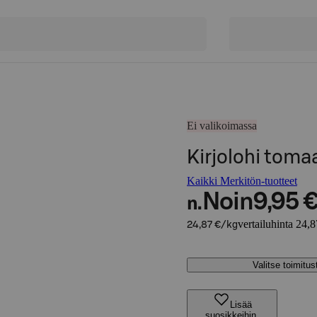
Ei valikoimassa
Kirjolohi toma
Kaikki Merkitön-tuotteet
Noin
9,95 
n.
vertailuhinta 24,
24,87 €/kg
Valitse toimitu
Lisää
suosikkeihin,