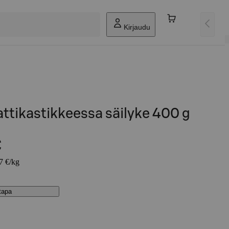
Kirjaudu
attikastikkeessa säilyke 400 g
€
87 €/kg
stapa