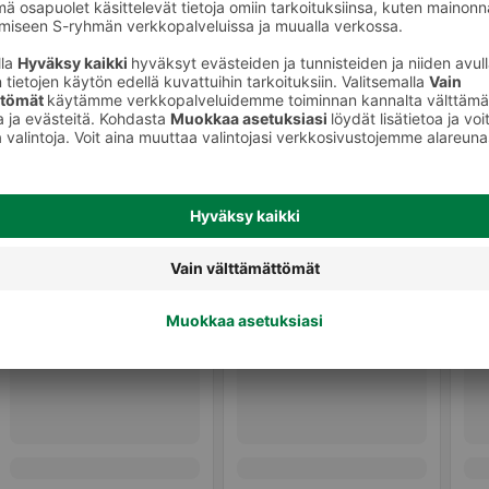
Muut kalasäilykkeet