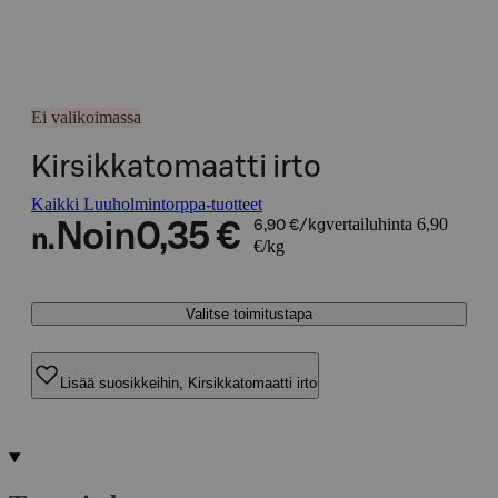
Ei valikoimassa
Kirsikkatomaatti irto
Kaikki Luuholmintorppa-tuotteet
vertailuhinta 6,90
Noin
0,35 €
6,90 €/kg
n.
€/kg
Valitse toimitustapa
Lisää suosikkeihin, Kirsikkatomaatti irto