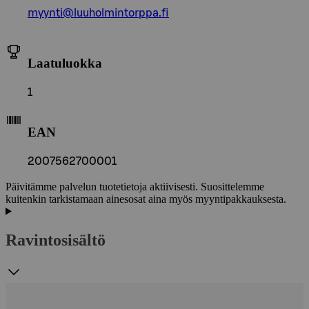
myynti@luuholmintorppa.fi
Laatuluokka
1
EAN
2007562700001
Päivitämme palvelun tuotetietoja aktiivisesti. Suosittelemme
kuitenkin tarkistamaan ainesosat aina myös myyntipakkauksesta.
Ravintosisältö