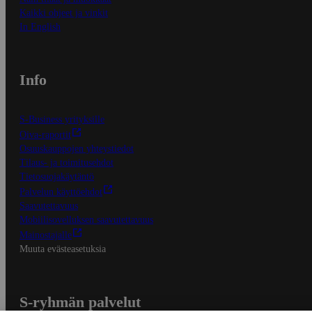
Kaikki ohjeet ja vinkit
In English
Info
S-Business yrityksille
Oiva-raportit
Osuuskauppojen yhteystiedot
Tilaus- ja toimitusehdot
Tietosuojakäytäntö
Palvelun käyttöehdot
Saavutettavuus
Mobiilisovelluksen saavutettavuus
Mainostajalle
Muuta evästeasetuksia
S-ryhmän palvelut