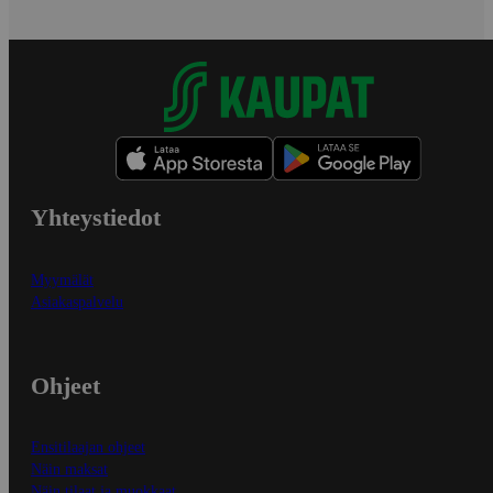
Yhteystiedot
Myymälät
Asiakaspalvelu
Ohjeet
Ensitilaajan ohjeet
Näin maksat
Näin tilaat ja muokkaat