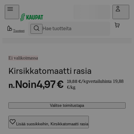
Hyppää sisältöön
Tuotteet
Ei valikoimassa
Kirsikkatomaatti rasia
vertailuhinta 19,88
Noin
4,97 €
19,88 €/kg
n.
€/kg
Valitse toimitustapa
Lisää suosikkeihin, Kirsikkatomaatti rasia