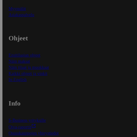
Myymälät
Asiakaspalvelu
Ohjeet
Ensitilaajan ohjeet
Näin maksat
Näin tilaat ja muokkaat
Kaikki ohjeet ja vinkit
In English
Info
S-Business yrityksille
Oiva-raportit
Osuuskauppojen yhteystiedot