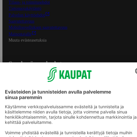
Tilaus- ja toimitusehdot
Tietosuojakäytäntö
Palvelun käyttöehdot
Saavutettavuus
Mobiilisovelluksen saavutettavuus
Mainostajalle
Muuta evästeasetuksia
S-ryhmän palvelut
S-ryhmä
Asiakasomistajuus
Yhteishyvä Ruoka -sovellus
S-ostoslista -sovellus
Prisma.fi
Sokos.fi
S-Pankki
Yhteishyvä
Sokos Hotels