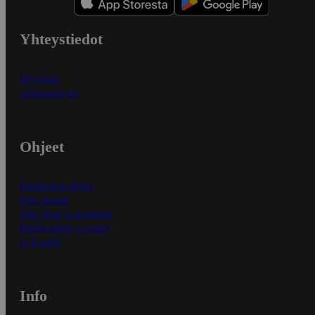
Yhteystiedot
Myymälät
Asiakaspalvelu
Ohjeet
Ensitilaajan ohjeet
Näin maksat
Näin tilaat ja muokkaat
Kaikki ohjeet ja vinkit
In English
Info