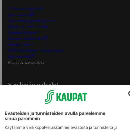
S-Business yrityksille
Oiva-raportit
Osuuskauppojen yhteystiedot
Tilaus- ja toimitusehdot
Tietosuojakäytäntö
Palvelun käyttöehdot
Saavutettavuus
Mobiilisovelluksen saavutettavuus
Mainostajalle
Muuta evästeasetuksia
S-ryhmän palvelut
S-ryhmä
Asiakasomistajuus
Yhteishyvä Ruoka -sovellus
S-ostoslista -sovellus
Prisma.fi