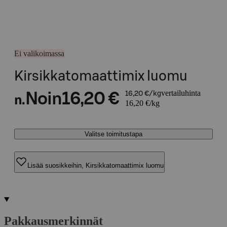
Ei valikoimassa
Kirsikkatomaattimix luomu
vertailuhinta
Noin
16,20 €
16,20 €/kg
n.
16,20 €/kg
Valitse toimitustapa
Lisää suosikkeihin, Kirsikkatomaattimix luomu
Pakkausmerkinnät