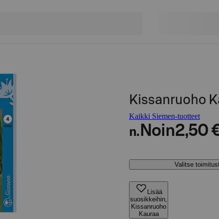
Kissanruoho K
Kaikki Siemen-tuotteet
Noin
2,50 
n.
Valitse toimitu
Lisää
suosikkeihin,
Kissanruoho
Kauraa