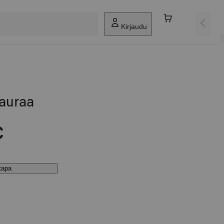
Kirjaudu
auraa
€
stapa