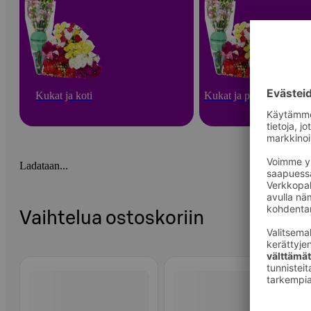
Kukat ja koti
Kukat ja puutarha
Ladataan...
Vaihtelua ostoskoriin
Ohita listaus