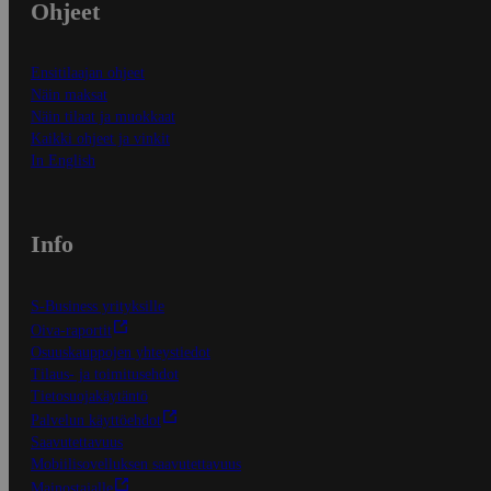
Ohjeet
Ensitilaajan ohjeet
Näin maksat
Näin tilaat ja muokkaat
Kaikki ohjeet ja vinkit
In English
Info
S-Business yrityksille
Oiva-raportit
Osuuskauppojen yhteystiedot
Tilaus- ja toimitusehdot
Tietosuojakäytäntö
Palvelun käyttöehdot
Saavutettavuus
Mobiilisovelluksen saavutettavuus
Mainostajalle