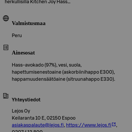
herkullisilla Kitchen Joy Hass…
Valmistusmaa
Peru
Ainesosat
Hass-avokado (97%), vesi, suola,
hapettumisenestoaine (askorbiinihappo E300),
happamuudensäätöaine (sitruunahappo E330).
Yhteystiedot
Lejos Oy
Keilaranta 10 E, 02150 Espoo
asiakaspalaute@lejos.fi
,
https://www.lejos.fi
,