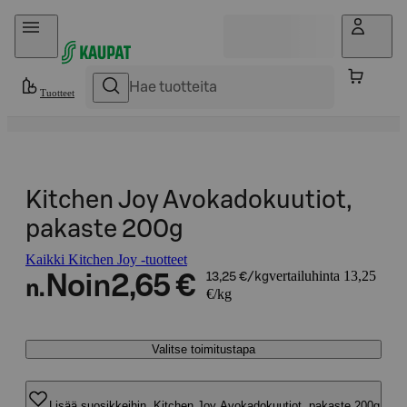
Hyppää sisältöön
Tuotteet
Kitchen Joy Avokadokuutiot,
pakaste 200g
Kaikki Kitchen Joy -tuotteet
vertailuhinta 13,25
Noin
2,65 €
13,25 €/kg
n.
€/kg
Valitse toimitustapa
Lisää suosikkeihin, Kitchen Joy Avokadokuutiot, pakaste 200g