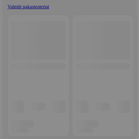
Valmiit pakasteateriat
Ohita listaus