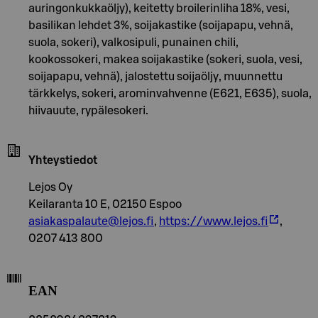
auringonkukkaöljy), keitetty broilerinliha 18%, vesi,
basilikan lehdet 3%, soijakastike (soijapapu, vehnä,
suola, sokeri), valkosipuli, punainen chili,
kookossokeri, makea soijakastike (sokeri, suola, vesi,
soijapapu, vehnä), jalostettu soijaöljy, muunnettu
tärkkelys, sokeri, arominvahvenne (E621, E635), suola,
hiivauute, rypälesokeri.
Yhteystiedot
Lejos Oy
Keilaranta 10 E, 02150 Espoo
asiakaspalaute@lejos.fi
,
https://www.lejos.fi
,
0207 413 800
EAN