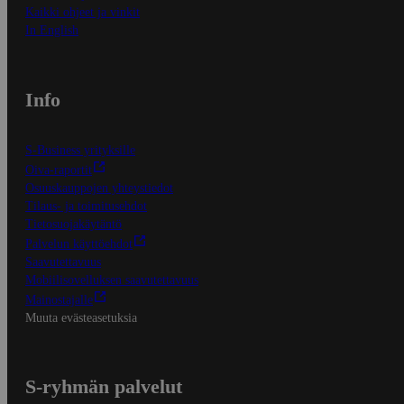
Kaikki ohjeet ja vinkit
In English
Info
S-Business yrityksille
Oiva-raportit
Osuuskauppojen yhteystiedot
Tilaus- ja toimitusehdot
Tietosuojakäytäntö
Palvelun käyttöehdot
Saavutettavuus
Mobiilisovelluksen saavutettavuus
Mainostajalle
Muuta evästeasetuksia
S-ryhmän palvelut