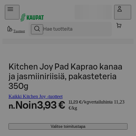
Hyppää sisältöön
Tuotteet
Kitchen Joy Pad Kaprao kanaa
ja jasmiiniriisiä, pakasteteria
350g
Kaikki Kitchen Joy -tuotteet
vertailuhinta 11,23
Noin
3,93 €
11,23 €/kg
n.
€/kg
Valitse toimitustapa