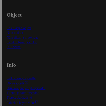
Ohjeet
Ensitilaajan ohjeet
Näin maksat
Näin tilaat ja muokkaat
Kaikki ohjeet ja vinkit
In English
Info
S-Business yrityksille
Oiva-raportit
Osuuskauppojen yhteystiedot
Tilaus- ja toimitusehdot
Tietosuojakäytäntö
Palvelun käyttöehdot