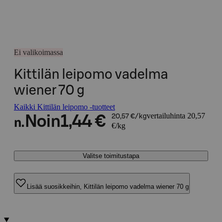
Ei valikoimassa
Kittilän leipomo vadelma
wiener 70 g
Kaikki Kittilän leipomo -tuotteet
vertailuhinta 20,57
Noin
1,44 €
20,57 €/kg
n.
€/kg
Valitse toimitustapa
Lisää suosikkeihin, Kittilän leipomo vadelma wiener 70 g