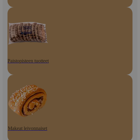
Paistopisteen tuotteet
Makeat leivonnaiset