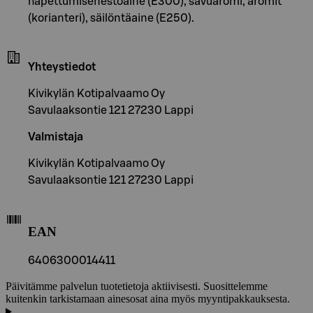
hapettumisenestoaine (E300), savuaromi, aromit
(korianteri), säilöntäaine (E250).
Yhteystiedot
Kivikylän Kotipalvaamo Oy
Savulaaksontie 121 27230 Lappi
Valmistaja
Kivikylän Kotipalvaamo Oy
Savulaaksontie 121 27230 Lappi
EAN
6406300014411
Päivitämme palvelun tuotetietoja aktiivisesti. Suosittelemme
kuitenkin tarkistamaan ainesosat aina myös myyntipakkauksesta.