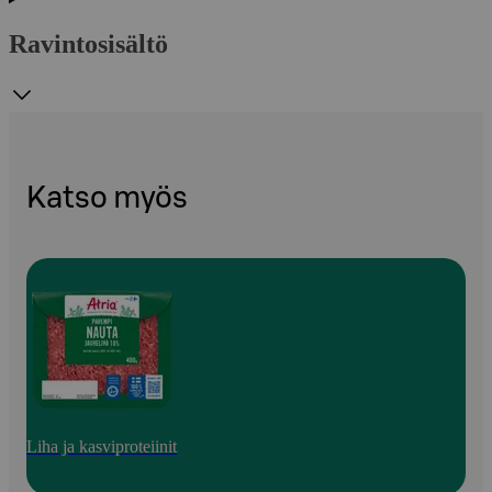
Ravintosisältö
Katso myös
Liha ja kasviproteiinit