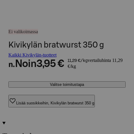
Ei valikoimassa
Kivikylän bratwurst 350 g
Kaikki Kivikylän-tuotteet
vertailuhinta 11,29
Noin
3,95 €
11,29 €/kg
n.
€/kg
Valitse toimitustapa
Lisää suosikkeihin, Kivikylän bratwurst 350 g