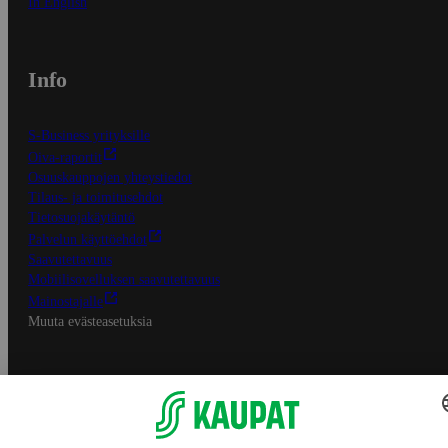
In English
Info
S-Business yrityksille
Oiva-raportit
Osuuskauppojen yhteystiedot
Tilaus- ja toimitusehdot
Tietosuojakäytäntö
Palvelun käyttöehdot
Saavutettavuus
Mobiilisovelluksen saavutettavuus
Mainostajalle
Muuta evästeasetuksia
S-ryhmän palvelut