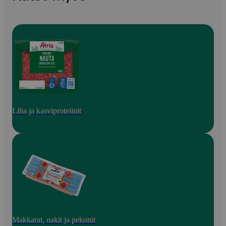
Liha ja kasviproteiinit
Makkarat, nakit ja pekonit