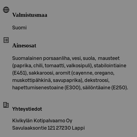
Valmistusmaa
Suomi
Ainesosat
Suomalainen porsaanliha, vesi, suola, mausteet
(paprika, chili, tomaatti, valkosipuli), stabilointiaine
(E451), sakkaroosi, aromit (cayenne, oregano,
muskottipähkinä, savupaprika), dekstroosi,
hapettumisenestoaine (E300), säilöntäaine (E250).
Yhteystiedot
Kivikylän Kotipalvaamo Oy
Savulaaksontie 121 27230 Lappi