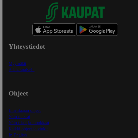
Yhteystiedot
Myymälät
Asiakaspalvelu
Ohjeet
Ensitilaajan ohjeet
Näin maksat
Näin tilaat ja muokkaat
Kaikki ohjeet ja vinkit
In English