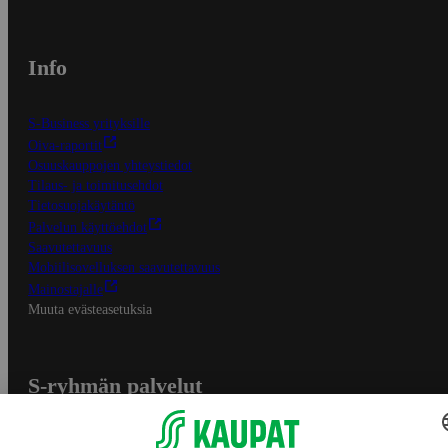
Info
S-Business yrityksille
Oiva-raportit
Osuuskauppojen yhteystiedot
Tilaus- ja toimitusehdot
Tietosuojakäytäntö
Palvelun käyttöehdot
Saavutettavuus
Mobiilisovelluksen saavutettavuus
Mainostajalle
Muuta evästeasetuksia
S-ryhmän palvelut
S-ryhmä