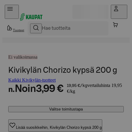
Hyppää sisältöön
Tuotteet
Ei valikoimassa
Kivikylän Chorizo kypsä 200 g
Kaikki Kivikylän-tuotteet
vertailuhinta 19,95
Noin
3,99 €
19,95 €/kg
n.
€/kg
Valitse toimitustapa
Lisää suosikkeihin, Kivikylän Chorizo kypsä 200 g